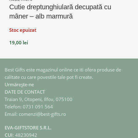
Cutie dreptunghiulară decupată cu
mâner – alb marmură
Stoc epuizat
19,00
lei
Best Gifts este magazinul online ce iti ofera produse de
calitate cu care povestile tale pot fi create.
Urmărește-ne
DATE DE CONTACT
Traian 9, Otopeni, Ilfov, 075100
Telefon: 0731 091 564
Email: comenzi@best-gifts.ro
EVA-GIFTSTORE S.R.L.
CUI
: 48230942