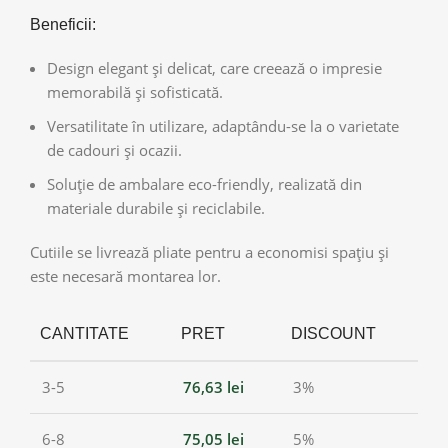
Beneficii:
Design elegant și delicat, care creează o impresie
memorabilă și sofisticată.
Versatilitate în utilizare, adaptându-se la o varietate
de cadouri și ocazii.
Soluție de ambalare eco-friendly, realizată din
materiale durabile și reciclabile.
Cutiile se livrează pliate pentru a economisi spațiu și
este necesară montarea lor.
CANTITATE
PRET
DISCOUNT
3-5
76,63
lei
3%
6-8
75,05
lei
5%