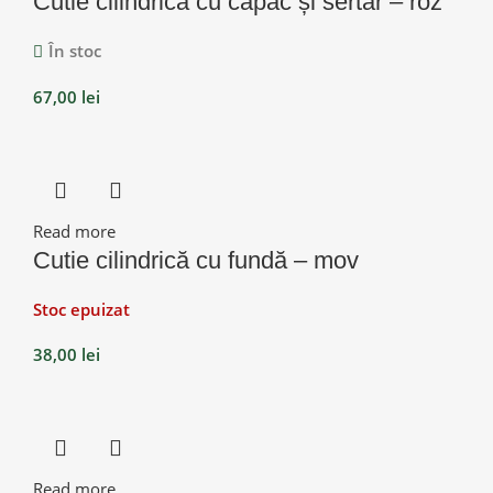
Cutie cilindrică cu capac și sertar – roz
În stoc
67,00
lei
Read more
Cutie cilindrică cu fundă – mov
Stoc epuizat
38,00
lei
Read more