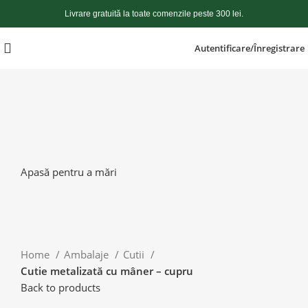
Livrare gratuită la toate comenzile peste 300 lei.
Autentificare/Înregistrare
Apasă pentru a mări
Home
Ambalaje
Cutii
Cutie metalizată cu mâner – cupru
Back to products