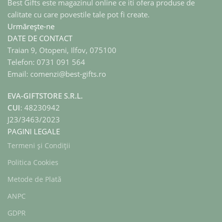
Best Gifts este magazinul online ce iti ofera produse de
calitate cu care povestile tale pot fi create.
Urmărește-ne
DATE DE CONTACT
Traian 9, Otopeni, Ilfov, 075100
Telefon: 0731 091 564
Email: comenzi@best-gifts.ro
EVA-GIFTSTORE S.R.L.
CUI
: 48230942
J23/3463/2023
PAGINI LEGALE
Termeni și Condiții
Politica Cookies
Metode de Plată
ANPC
GDPR