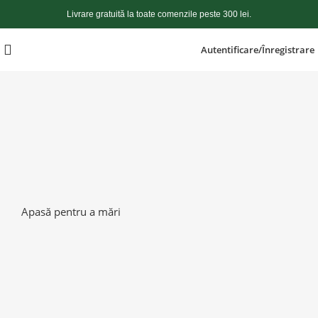
Livrare gratuită la toate comenzile peste 300 lei.
Autentificare/Înregistrare
Apasă pentru a mări