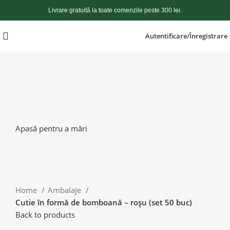
Livrare gratuită la toate comenzile peste 300 lei.
Autentificare/Înregistrare
Apasă pentru a mări
Home
Ambalaje
Cutie în formă de bomboană – roșu (set 50 buc)
Back to products