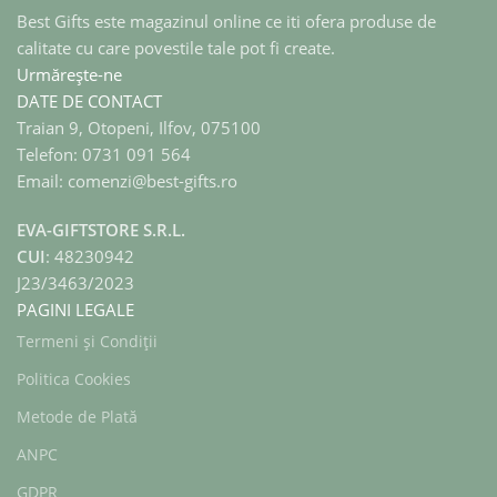
Best Gifts este magazinul online ce iti ofera produse de
calitate cu care povestile tale pot fi create.
Urmărește-ne
DATE DE CONTACT
Traian 9, Otopeni, Ilfov, 075100
Telefon: 0731 091 564
Email: comenzi@best-gifts.ro
EVA-GIFTSTORE S.R.L.
CUI
: 48230942
J23/3463/2023
PAGINI LEGALE
Termeni și Condiții
Politica Cookies
Metode de Plată
ANPC
GDPR