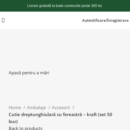
Livrare gratuită la toate comenzile peste 300 lei.
Autentificare/Înregistrare
Apasă pentru a mări
Home
Ambalaje
Accesorii
Cutie dreptunghiulară cu fereastră – kraft (set 50
buc)
Back to products