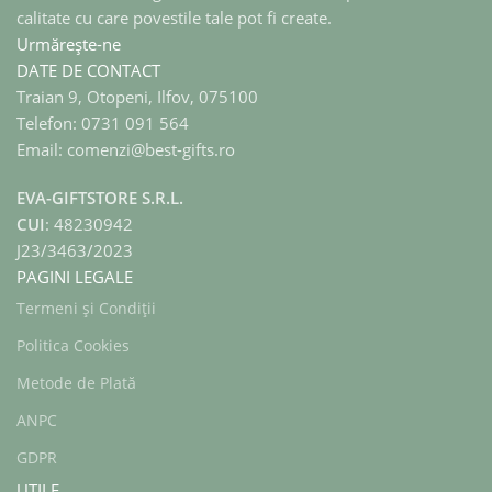
calitate cu care povestile tale pot fi create.
Urmărește-ne
DATE DE CONTACT
Traian 9, Otopeni, Ilfov, 075100
Telefon: 0731 091 564
Email: comenzi@best-gifts.ro
EVA-GIFTSTORE S.R.L.
CUI
: 48230942
J23/3463/2023
PAGINI LEGALE
Termeni și Condiții
Politica Cookies
Metode de Plată
ANPC
GDPR
UTILE