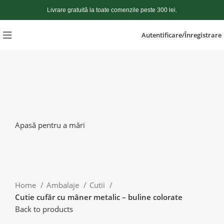
Livrare gratuită la toate comenzile peste 300 lei.
Autentificare/Înregistrare
Apasă pentru a mări
Home
Ambalaje
Cutii
Cutie cufăr cu mâner metalic – buline colorate
Back to products