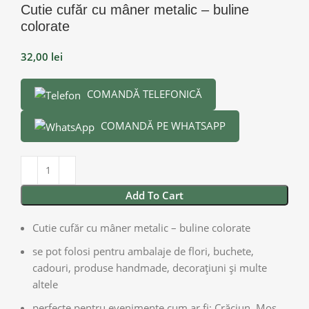
Cutie cufăr cu mâner metalic – buline
colorate
32,00
lei
COMANDĂ TELEFONICĂ
COMANDĂ PE WHATSAPP
Add To Cart
Cutie cufăr cu mâner metalic – buline colorate
se pot folosi pentru ambalaje de flori, buchete,
cadouri, produse handmade, decorațiuni și multe
altele
perfecte pentru evenimente cum ar fi: Crăciun, Moș