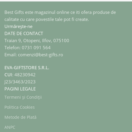
Best Gifts este magazinul online ce iti ofera produse de
calitate cu care povestile tale pot fi create.
Urmărește-ne
DATE DE CONTACT
Traian 9, Otopeni, Ilfov, 075100
Telefon: 0731 091 564
Email: comenzi@best-gifts.ro
EVA-GIFTSTORE S.R.L.
CUI
: 48230942
J23/3463/2023
PAGINI LEGALE
Termeni și Condiții
Politica Cookies
Metode de Plată
ANPC