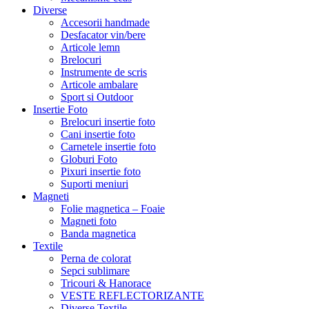
Diverse
Accesorii handmade
Desfacator vin/bere
Articole lemn
Brelocuri
Instrumente de scris
Articole ambalare
Sport si Outdoor
Insertie Foto
Brelocuri insertie foto
Cani insertie foto
Carnetele insertie foto
Globuri Foto
Pixuri insertie foto
Suporti meniuri
Magneti
Folie magnetica – Foaie
Magneti foto
Banda magnetica
Textile
Perna de colorat
Sepci sublimare
Tricouri & Hanorace
VESTE REFLECTORIZANTE
Diverse Textile