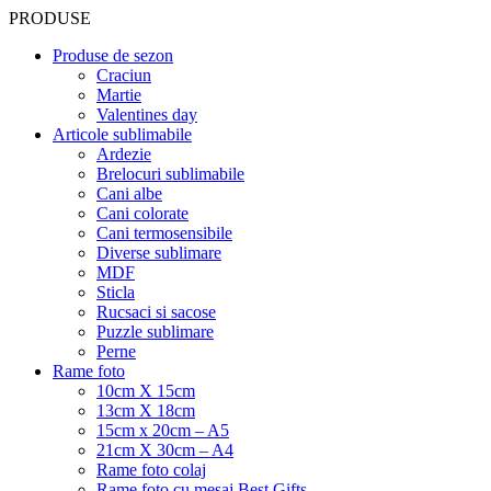
PRODUSE
Produse de sezon
Craciun
Martie
Valentines day
Articole sublimabile
Ardezie
Brelocuri sublimabile
Cani albe
Cani colorate
Cani termosensibile
Diverse sublimare
MDF
Sticla
Rucsaci si sacose
Puzzle sublimare
Perne
Rame foto
10cm X 15cm
13cm X 18cm
15cm x 20cm – A5
21cm X 30cm – A4
Rame foto colaj
Rame foto cu mesaj Best Gifts