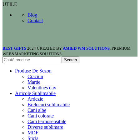
UTILE
Blog
Contact
BEST GIFTS
2024 CREATED BY
AMIED WM SOLUTIONS
. PREMIUM
WEB&MARKETING SOLUTIONS.
Search
Produse De Sezon
Craciun
Martie
Valentines day
Articole Sublimabile
Ardezie
Brelocuri sublimabile
Cani albe
Cani colorate
Cani termosensibile
Diverse sublimare
MDF
Sticla