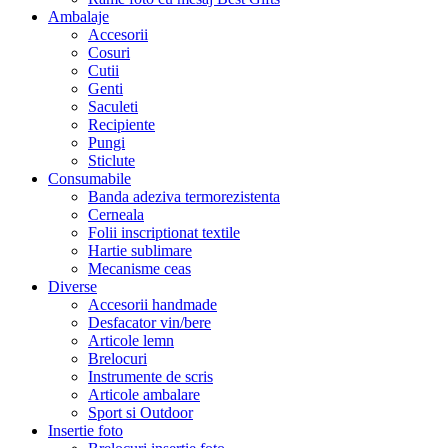
Ambalaje
Accesorii
Cosuri
Cutii
Genti
Saculeti
Recipiente
Pungi
Sticlute
Consumabile
Banda adeziva termorezistenta
Cerneala
Folii inscriptionat textile
Hartie sublimare
Mecanisme ceas
Diverse
Accesorii handmade
Desfacator vin/bere
Articole lemn
Brelocuri
Instrumente de scris
Articole ambalare
Sport si Outdoor
Insertie foto