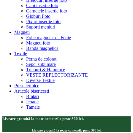
Brelocuri insertie foto
Cani insertie foto
Carnetele insertie foto
Globuri Foto
Pixuri insertie foto
Suporti meniuri
Magneti
Folie magnetica – Foaie
Magneti foto
Banda magnetica
Textile
Perna de colorat
Sepci sublimare
Tricouri & Hanorace
VESTE REFLECTORIZANTE
Diverse Textile
Prese termice
Articole bisericesti
Bratari
Icoane
Tamaie
Livrare gratuită la toate comenzile peste 300 lei.
Livrare gratuită la toate comenzile peste 300 lei.