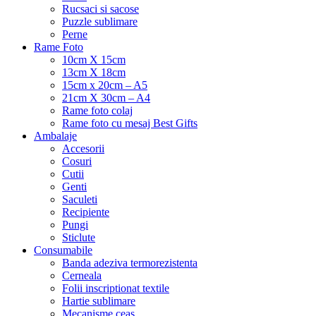
Rucsaci si sacose
Puzzle sublimare
Perne
Rame Foto
10cm X 15cm
13cm X 18cm
15cm x 20cm – A5
21cm X 30cm – A4
Rame foto colaj
Rame foto cu mesaj Best Gifts
Ambalaje
Accesorii
Cosuri
Cutii
Genti
Saculeti
Recipiente
Pungi
Sticlute
Consumabile
Banda adeziva termorezistenta
Cerneala
Folii inscriptionat textile
Hartie sublimare
Mecanisme ceas