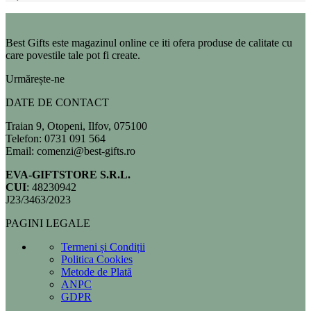
Best Gifts este magazinul online ce iti ofera produse de calitate cu
care povestile tale pot fi create.
Urmărește-ne
DATE DE CONTACT
Traian 9, Otopeni, Ilfov, 075100
Telefon: 0731 091 564
Email: comenzi@best-gifts.ro
EVA-GIFTSTORE S.R.L.
CUI
: 48230942
J23/3463/2023
PAGINI LEGALE
Termeni și Condiții
Politica Cookies
Metode de Plată
ANPC
GDPR