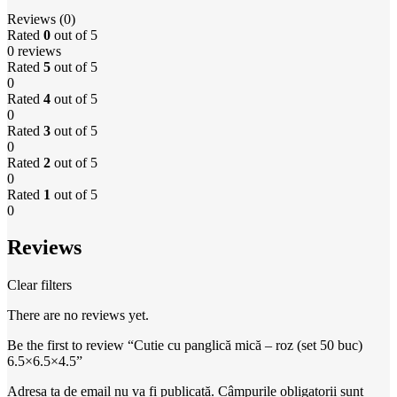
Reviews (0)
Rated
0
out of 5
0 reviews
Rated
5
out of 5
0
Rated
4
out of 5
0
Rated
3
out of 5
0
Rated
2
out of 5
0
Rated
1
out of 5
0
Reviews
Clear filters
There are no reviews yet.
Be the first to review “Cutie cu panglică mică – roz (set 50 buc)
6.5×6.5×4.5”
Adresa ta de email nu va fi publicată.
Câmpurile obligatorii sunt