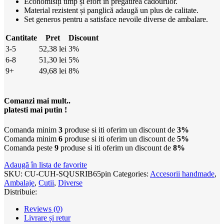
Economisiți timp și efort în pregătirea cadourilor.
Material rezistent și panglică adaugă un plus de calitate.
Set generos pentru a satisface nevoile diverse de ambalare.
Cantitate
Pret
Discount
3-5
52,38
lei
3%
6-8
51,30
lei
5%
9+
49,68
lei
8%
Comanzi mai mult..
platesti mai putin !
Comanda minim
3
produse si iti oferim un discount de
3%
Comanda minim
6
produse si iti oferim un discount de
5%
Comanda peste
9
produse si iti oferim un discount de
8%
Adaugă în lista de favorite
SKU:
CU-CUH-SQUSRIB65pin
Categories:
Accesorii handmade
,
Ambalaje
,
Cutii
,
Diverse
Distribuie:
Reviews (0)
Livrare și retur