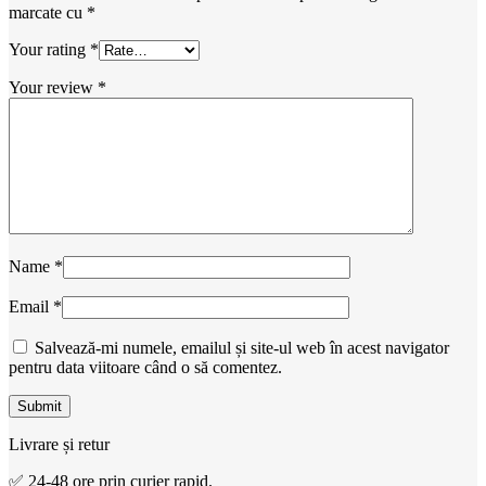
marcate cu
*
Your rating
*
Your review
*
Name
*
Email
*
Salvează-mi numele, emailul și site-ul web în acest navigator
pentru data viitoare când o să comentez.
Livrare și retur
✅ 24-48 ore prin curier rapid.