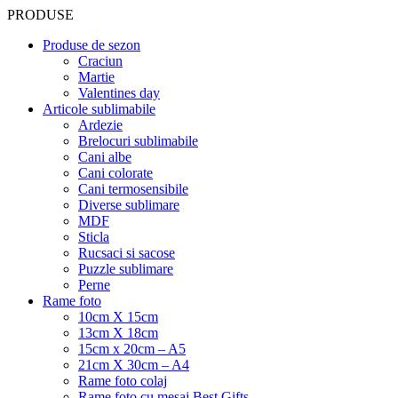
PRODUSE
Produse de sezon
Craciun
Martie
Valentines day
Articole sublimabile
Ardezie
Brelocuri sublimabile
Cani albe
Cani colorate
Cani termosensibile
Diverse sublimare
MDF
Sticla
Rucsaci si sacose
Puzzle sublimare
Perne
Rame foto
10cm X 15cm
13cm X 18cm
15cm x 20cm – A5
21cm X 30cm – A4
Rame foto colaj
Rame foto cu mesaj Best Gifts