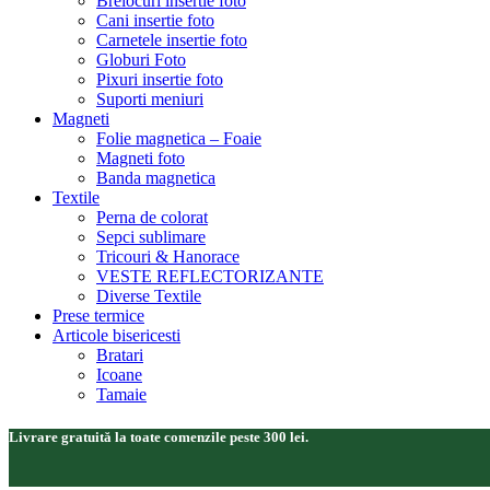
Brelocuri insertie foto
Cani insertie foto
Carnetele insertie foto
Globuri Foto
Pixuri insertie foto
Suporti meniuri
Magneti
Folie magnetica – Foaie
Magneti foto
Banda magnetica
Textile
Perna de colorat
Sepci sublimare
Tricouri & Hanorace
VESTE REFLECTORIZANTE
Diverse Textile
Prese termice
Articole bisericesti
Bratari
Icoane
Tamaie
Livrare gratuită la toate comenzile peste 300 lei.