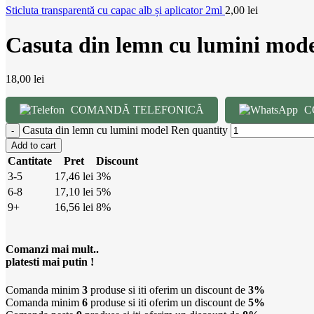
Sticluta transparentă cu capac alb și aplicator 2ml
2,00
lei
Casuta din lemn cu lumini mod
18,00
lei
COMANDĂ TELEFONICĂ
C
Casuta din lemn cu lumini model Ren quantity
Add to cart
Cantitate
Pret
Discount
3-5
17,46
lei
3%
6-8
17,10
lei
5%
9+
16,56
lei
8%
Comanzi mai mult..
platesti mai putin !
Comanda minim
3
produse si iti oferim un discount de
3%
Comanda minim
6
produse si iti oferim un discount de
5%