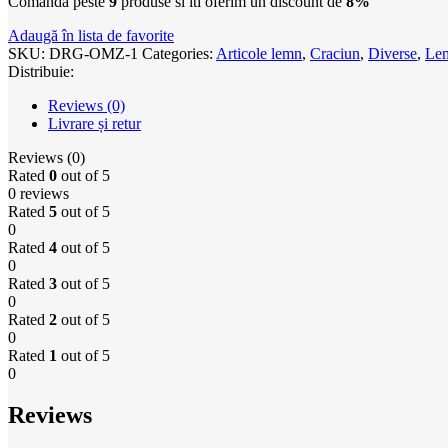
Comanda peste
9
produse si iti oferim un discount de
8%
Adaugă în lista de favorite
SKU:
DRG-OMZ-1
Categories:
Articole lemn
,
Craciun
,
Diverse
,
Le
Distribuie:
Reviews (0)
Livrare și retur
Reviews (0)
Rated
0
out of 5
0 reviews
Rated
5
out of 5
0
Rated
4
out of 5
0
Rated
3
out of 5
0
Rated
2
out of 5
0
Rated
1
out of 5
0
Reviews