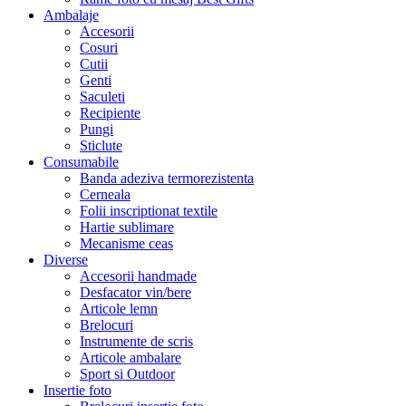
Ambalaje
Accesorii
Cosuri
Cutii
Genti
Saculeti
Recipiente
Pungi
Sticlute
Consumabile
Banda adeziva termorezistenta
Cerneala
Folii inscriptionat textile
Hartie sublimare
Mecanisme ceas
Diverse
Accesorii handmade
Desfacator vin/bere
Articole lemn
Brelocuri
Instrumente de scris
Articole ambalare
Sport si Outdoor
Insertie foto