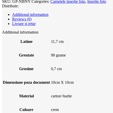
SKU:
GP-NBNY
Categories:
Carnetele insertie foto
,
Insertie foto
Distribuie:
Additional information
Reviews (0)
Livrare și retur
Additional information
Latime
11,7 cm
Greutate
90 grame
Grosime
0,7 cm
Dimensiune poza document
10cm X 10cm
Material
carton+hartie
Culoare
crem