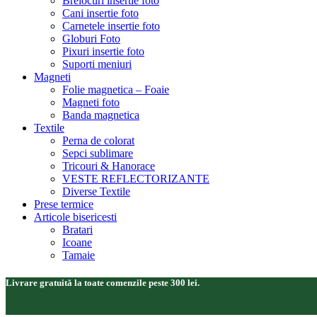
Brelocuri insertie foto
Cani insertie foto
Carnetele insertie foto
Globuri Foto
Pixuri insertie foto
Suporti meniuri
Magneti
Folie magnetica – Foaie
Magneti foto
Banda magnetica
Textile
Perna de colorat
Sepci sublimare
Tricouri & Hanorace
VESTE REFLECTORIZANTE
Diverse Textile
Prese termice
Articole bisericesti
Bratari
Icoane
Tamaie
Livrare gratuită la toate comenzile peste 300 lei.