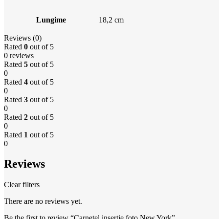
Lungime
18,2 cm
Reviews (0)
Rated
0
out of 5
0 reviews
Rated
5
out of 5
0
Rated
4
out of 5
0
Rated
3
out of 5
0
Rated
2
out of 5
0
Rated
1
out of 5
0
Reviews
Clear filters
There are no reviews yet.
Be the first to review “Carnetel insertie foto New York”