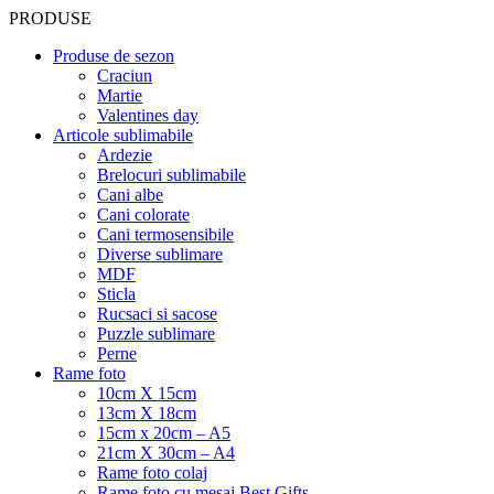
PRODUSE
Produse de sezon
Craciun
Martie
Valentines day
Articole sublimabile
Ardezie
Brelocuri sublimabile
Cani albe
Cani colorate
Cani termosensibile
Diverse sublimare
MDF
Sticla
Rucsaci si sacose
Puzzle sublimare
Perne
Rame foto
10cm X 15cm
13cm X 18cm
15cm x 20cm – A5
21cm X 30cm – A4
Rame foto colaj
Rame foto cu mesaj Best Gifts