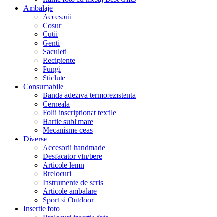
Ambalaje
Accesorii
Cosuri
Cutii
Genti
Saculeti
Recipiente
Pungi
Sticlute
Consumabile
Banda adeziva termorezistenta
Cerneala
Folii inscriptionat textile
Hartie sublimare
Mecanisme ceas
Diverse
Accesorii handmade
Desfacator vin/bere
Articole lemn
Brelocuri
Instrumente de scris
Articole ambalare
Sport si Outdoor
Insertie foto