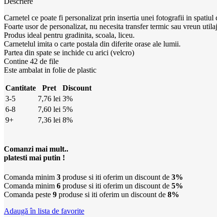
Descriere
Carnetel ce poate fi personalizat prin insertia unei fotografii in spatiul 
Foarte usor de personalizat, nu necesita transfer termic sau vreun utilaj
Produs ideal pentru gradinita, scoala, liceu.
Carnetelul imita o carte postala din diferite orase ale lumii.
Partea din spate se inchide cu arici (velcro)
Contine 42 de file
Este ambalat in folie de plastic
Cantitate
Pret
Discount
3-5
7,76
lei
3%
6-8
7,60
lei
5%
9+
7,36
lei
8%
Comanzi mai mult..
platesti mai putin !
Comanda minim
3
produse si iti oferim un discount de
3%
Comanda minim
6
produse si iti oferim un discount de
5%
Comanda peste
9
produse si iti oferim un discount de
8%
Adaugă în lista de favorite