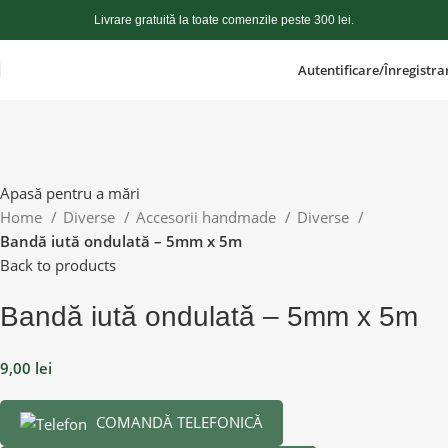
Livrare gratuită la toate comenzile peste 300 lei.
Autentificare/Înregistra
Apasă pentru a mări
Home
Diverse
Accesorii handmade
Diverse
Bandă iută ondulată – 5mm x 5m
Back to products
Bandă iută ondulată – 5mm x 5m
9,00
lei
COMANDĂ TELEFONICĂ