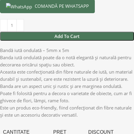
COMANDĂ PE WHATSAPP
Add To Cart
Bandă iută ondulată – 5mm x 5m
Banda iută ondulată poate da o notă elegantă și naturală pentru
decorarea oricărui spațiu sau obiect.
Aceasta este confecționată din fibre naturale de iută, un material
durabil și sustenabil, care este rezistent la uzură și deteriorare.
Banda are un aspect unic și rustic și are marginea ondulată.
Poate fi folosită pentru a decora o varietate de obiecte, cum ar fi
ghivece de flori, lămpi, rame foto.
Este un produs eco-friendly, fiind confecționat din fibre naturale
și este un accesoriu decorativ versatil.
CANTITATE
PRET
DISCOUNT