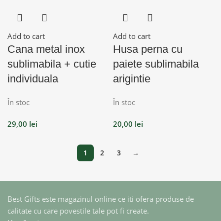
Add to cart
Add to cart
Cana metal inox
Husa perna cu
sublimabila + cutie
paiete sublimabila
individuala
arigintie
În stoc
În stoc
29,00
lei
20,00
lei
1
2
3
→
Best Gifts este magazinul online ce iti ofera produse de
calitate cu care povestile tale pot fi create.