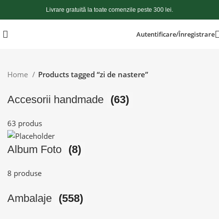
Livrare gratuită la toate comenzile peste 300 lei.
Autentificare/Înregistrare
Home
Products tagged “zi de nastere”
Accesorii handmade
(63)
63 produs
Album Foto
(8)
8 produse
Ambalaje
(558)