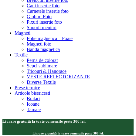
Brelocuri insertie foto
Cani insertie foto
Carnetele insertie foto
Globuri Foto
Pixuri insertie foto
Suporti meniuri
Magneti
Folie magnetica – Foaie
Magneti foto
Banda magnetica
Textile
Perna de colorat
Sepci sublimare
Tricouri & Hanorace
VESTE REFLECTORIZANTE
Diverse Textile
Prese termice
Articole bisericesti
Bratari
Icoane
Tamaie
Livrare gratuită la toate comenzile peste 300 lei.
Livrare gratuită la toate comenzile peste 300 lei.