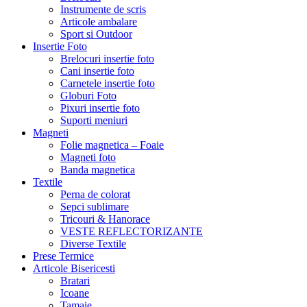
Instrumente de scris
Articole ambalare
Sport si Outdoor
Insertie Foto
Brelocuri insertie foto
Cani insertie foto
Carnetele insertie foto
Globuri Foto
Pixuri insertie foto
Suporti meniuri
Magneti
Folie magnetica – Foaie
Magneti foto
Banda magnetica
Textile
Perna de colorat
Sepci sublimare
Tricouri & Hanorace
VESTE REFLECTORIZANTE
Diverse Textile
Prese Termice
Articole Bisericesti
Bratari
Icoane
Tamaie