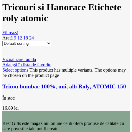
Tricouri si Hanorace Etichete
roly atomic
Filtrează
Arată
9
12
18
24
Vizualizare rapidă
Adaugă în lista de favorite
Select options
This product has multiple variants. The options may
be chosen on the product page
Tricou bumbac 100%, uni, alb Roly, ATOMIC 150
În stoc
16,89
lei
Best Gifts este magazinul online ce iti ofera produse de calitate cu
care povestile tale pot fi create.