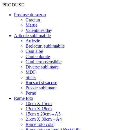
PRODUSE
Produse de sezon
Craciun
Martie
Valentines day
Articole sublimabile
Ardezie
Brelocuri sublimabile
Cani albe
Cani colorate
Cani termosensibile
Diverse sublimare
MDF
Sticla
Rucsaci si sacose
Puzzle sublimare
Perne
Rame foto
10cm X 15cm
13cm X 18cm
15cm x 20cm – A5
21cm X 30cm – A4
Rame foto colaj
Rame foto cu mesaj Best Gifts