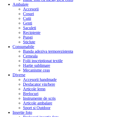
Ambalaje
Accesorii
Cosuri
Cutii
Genti
Saculeti
Recipiente
Pungi
Sticlute
Consumabile
Banda adeziva termorezistenta
Cerneala
Folii inscriptionat textile
Hartie sublimare
Mecanisme ceas
Diverse
Accesorii handmade
Desfacator vin/bere
Articole lemn
Brelocuri
Instrumente de scris
Articole ambalare
Sport si Outdoor
Insertie foto