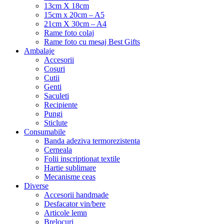
13cm X 18cm
15cm x 20cm – A5
21cm X 30cm – A4
Rame foto colaj
Rame foto cu mesaj Best Gifts
Ambalaje
Accesorii
Cosuri
Cutii
Genti
Saculeti
Recipiente
Pungi
Sticlute
Consumabile
Banda adeziva termorezistenta
Cerneala
Folii inscriptionat textile
Hartie sublimare
Mecanisme ceas
Diverse
Accesorii handmade
Desfacator vin/bere
Articole lemn
Brelocuri