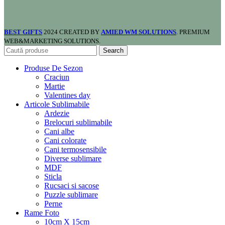
BEST GIFTS
2024 CREATED BY
AMIED WM SOLUTIONS
. PREMIUM
WEB&MARKETING SOLUTIONS.
Search
Produse De Sezon
Craciun
Martie
Valentines day
Articole Sublimabile
Ardezie
Brelocuri sublimabile
Cani albe
Cani colorate
Cani termosensibile
Diverse sublimare
MDF
Sticla
Rucsaci si sacose
Puzzle sublimare
Perne
Rame Foto
10cm X 15cm