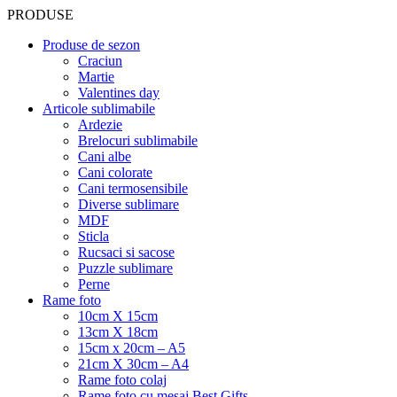
PRODUSE
Produse de sezon
Craciun
Martie
Valentines day
Articole sublimabile
Ardezie
Brelocuri sublimabile
Cani albe
Cani colorate
Cani termosensibile
Diverse sublimare
MDF
Sticla
Rucsaci si sacose
Puzzle sublimare
Perne
Rame foto
10cm X 15cm
13cm X 18cm
15cm x 20cm – A5
21cm X 30cm – A4
Rame foto colaj
Rame foto cu mesaj Best Gifts