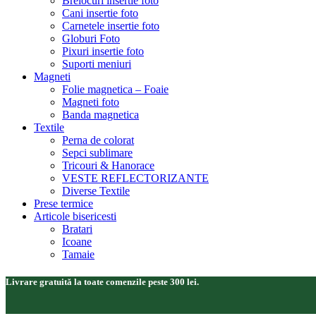
Brelocuri insertie foto
Cani insertie foto
Carnetele insertie foto
Globuri Foto
Pixuri insertie foto
Suporti meniuri
Magneti
Folie magnetica – Foaie
Magneti foto
Banda magnetica
Textile
Perna de colorat
Sepci sublimare
Tricouri & Hanorace
VESTE REFLECTORIZANTE
Diverse Textile
Prese termice
Articole bisericesti
Bratari
Icoane
Tamaie
Livrare gratuită la toate comenzile peste 300 lei.