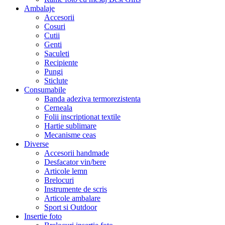
Ambalaje
Accesorii
Cosuri
Cutii
Genti
Saculeti
Recipiente
Pungi
Sticlute
Consumabile
Banda adeziva termorezistenta
Cerneala
Folii inscriptionat textile
Hartie sublimare
Mecanisme ceas
Diverse
Accesorii handmade
Desfacator vin/bere
Articole lemn
Brelocuri
Instrumente de scris
Articole ambalare
Sport si Outdoor
Insertie foto