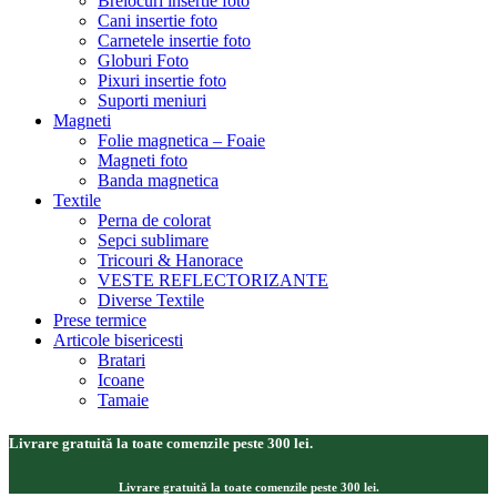
Brelocuri insertie foto
Cani insertie foto
Carnetele insertie foto
Globuri Foto
Pixuri insertie foto
Suporti meniuri
Magneti
Folie magnetica – Foaie
Magneti foto
Banda magnetica
Textile
Perna de colorat
Sepci sublimare
Tricouri & Hanorace
VESTE REFLECTORIZANTE
Diverse Textile
Prese termice
Articole bisericesti
Bratari
Icoane
Tamaie
Livrare gratuită la toate comenzile peste 300 lei.
Livrare gratuită la toate comenzile peste 300 lei.