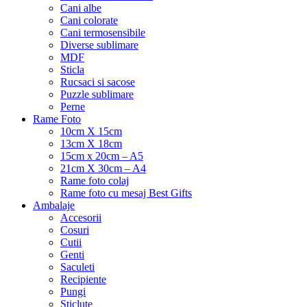
Cani albe
Cani colorate
Cani termosensibile
Diverse sublimare
MDF
Sticla
Rucsaci si sacose
Puzzle sublimare
Perne
Rame Foto
10cm X 15cm
13cm X 18cm
15cm x 20cm – A5
21cm X 30cm – A4
Rame foto colaj
Rame foto cu mesaj Best Gifts
Ambalaje
Accesorii
Cosuri
Cutii
Genti
Saculeti
Recipiente
Pungi
Sticlute