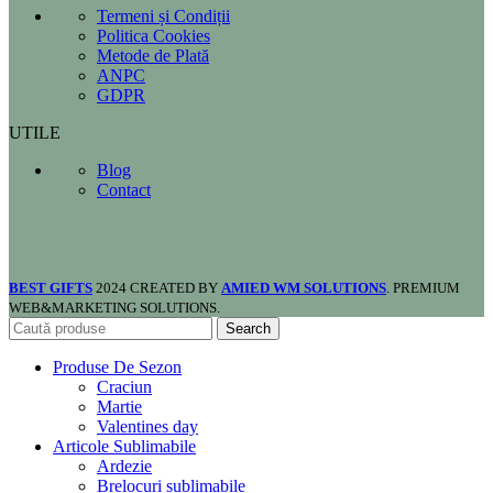
Termeni și Condiții
Politica Cookies
Metode de Plată
ANPC
GDPR
UTILE
Blog
Contact
BEST GIFTS
2024 CREATED BY
AMIED WM SOLUTIONS
. PREMIUM
WEB&MARKETING SOLUTIONS.
Search
Produse De Sezon
Craciun
Martie
Valentines day
Articole Sublimabile
Ardezie
Brelocuri sublimabile