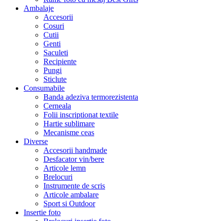
Ambalaje
Accesorii
Cosuri
Cutii
Genti
Saculeti
Recipiente
Pungi
Sticlute
Consumabile
Banda adeziva termorezistenta
Cerneala
Folii inscriptionat textile
Hartie sublimare
Mecanisme ceas
Diverse
Accesorii handmade
Desfacator vin/bere
Articole lemn
Brelocuri
Instrumente de scris
Articole ambalare
Sport si Outdoor
Insertie foto