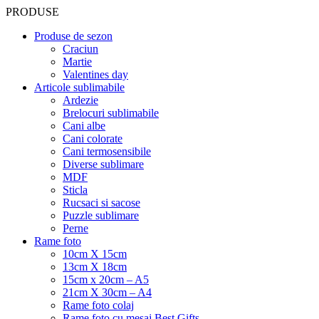
PRODUSE
Produse de sezon
Craciun
Martie
Valentines day
Articole sublimabile
Ardezie
Brelocuri sublimabile
Cani albe
Cani colorate
Cani termosensibile
Diverse sublimare
MDF
Sticla
Rucsaci si sacose
Puzzle sublimare
Perne
Rame foto
10cm X 15cm
13cm X 18cm
15cm x 20cm – A5
21cm X 30cm – A4
Rame foto colaj
Rame foto cu mesaj Best Gifts