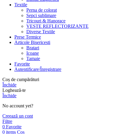
Textile
Perna de colorat
Sepci sublimare
Tricouri & Hanorace
VESTE REFLECTORIZANTE
Diverse Textile
Prese Termice
Articole Bisericesti
Bratari
Icoane
Tamaie
Favorite
Autentificare/Înregistrare
Coș de cumpărături
Închide
Loghează-te
Închide
No account yet?
Creează un cont
Filtre
0
Favorite
0
items
Coș