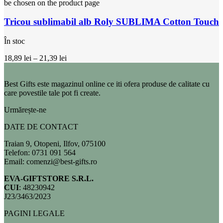
be chosen on the product page
Tricou sublimabil alb Roly SUBLIMA Cotton Touch
În stoc
18,89
lei
–
21,39
lei
Best Gifts este magazinul online ce iti ofera produse de calitate cu
care povestile tale pot fi create.
Urmărește-ne
DATE DE CONTACT
Traian 9, Otopeni, Ilfov, 075100
Telefon: 0731 091 564
Email: comenzi@best-gifts.ro
EVA-GIFTSTORE S.R.L.
CUI
: 48230942
J23/3463/2023
PAGINI LEGALE