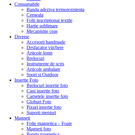
Consumabile
Banda adeziva termorezistenta
Cerneala
Folii inscriptionat textile
Hartie sublimare
Mecanisme ceas
Diverse
Accesorii handmade
Desfacator vin/bere
Articole lemn
Brelocuri
Instrumente de scris
Articole ambalare
Sport si Outdoor
Insertie Foto
Brelocuri insertie foto
Cani insertie foto
Carnetele insertie foto
Globuri Foto
Pixuri insertie foto
Suporti meniuri
Magneti
Folie magnetica – Foaie
Magneti foto
Banda magnetica