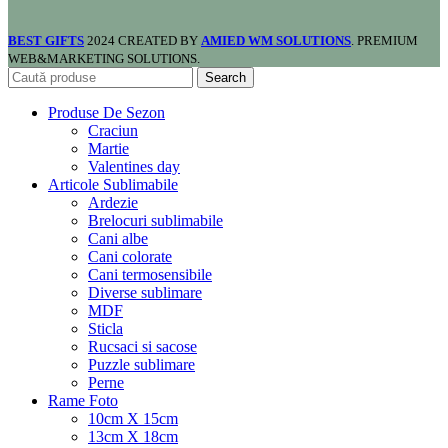
BEST GIFTS
2024 CREATED BY
AMIED WM SOLUTIONS
. PREMIUM
WEB&MARKETING SOLUTIONS.
Search
Produse De Sezon
Craciun
Martie
Valentines day
Articole Sublimabile
Ardezie
Brelocuri sublimabile
Cani albe
Cani colorate
Cani termosensibile
Diverse sublimare
MDF
Sticla
Rucsaci si sacose
Puzzle sublimare
Perne
Rame Foto
10cm X 15cm
13cm X 18cm