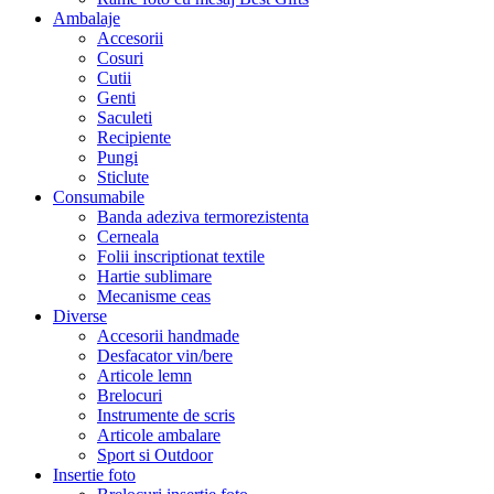
Ambalaje
Accesorii
Cosuri
Cutii
Genti
Saculeti
Recipiente
Pungi
Sticlute
Consumabile
Banda adeziva termorezistenta
Cerneala
Folii inscriptionat textile
Hartie sublimare
Mecanisme ceas
Diverse
Accesorii handmade
Desfacator vin/bere
Articole lemn
Brelocuri
Instrumente de scris
Articole ambalare
Sport si Outdoor
Insertie foto