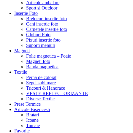
Articole ambalare
Sport si Outdoor
Insertie Foto
Brelocuri insertie foto
Cani insertie foto
Carnetele insertie foto
Globuri Foto
Pixuri insertie foto
Suporti meniuri
Magneti
Folie magnetica – Foaie
Magneti foto
Banda magnetica
Textile
Perna de colorat
Sepci sublimare
Tricouri & Hanorace
VESTE REFLECTORIZANTE
Diverse Textile
Prese Termice
Articole Bisericesti
Bratari
Icoane
Tamaie
Favorite