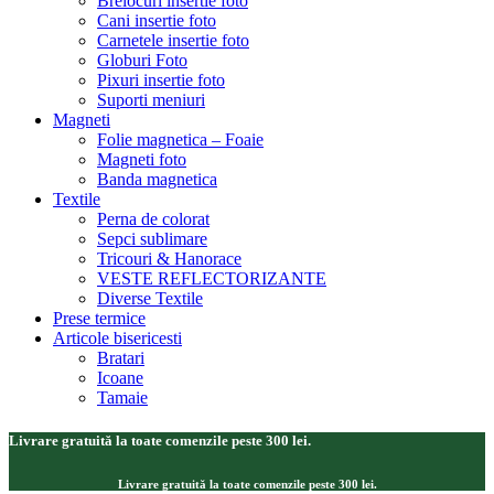
Brelocuri insertie foto
Cani insertie foto
Carnetele insertie foto
Globuri Foto
Pixuri insertie foto
Suporti meniuri
Magneti
Folie magnetica – Foaie
Magneti foto
Banda magnetica
Textile
Perna de colorat
Sepci sublimare
Tricouri & Hanorace
VESTE REFLECTORIZANTE
Diverse Textile
Prese termice
Articole bisericesti
Bratari
Icoane
Tamaie
Livrare gratuită la toate comenzile peste 300 lei.
Livrare gratuită la toate comenzile peste 300 lei.