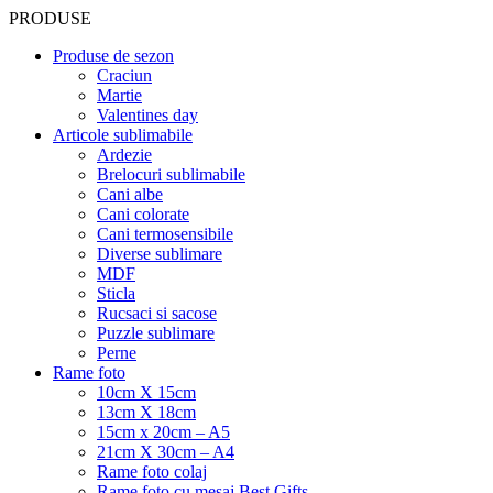
PRODUSE
Produse de sezon
Craciun
Martie
Valentines day
Articole sublimabile
Ardezie
Brelocuri sublimabile
Cani albe
Cani colorate
Cani termosensibile
Diverse sublimare
MDF
Sticla
Rucsaci si sacose
Puzzle sublimare
Perne
Rame foto
10cm X 15cm
13cm X 18cm
15cm x 20cm – A5
21cm X 30cm – A4
Rame foto colaj
Rame foto cu mesaj Best Gifts