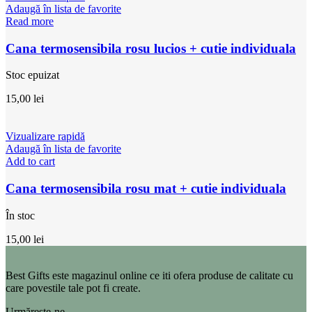
Adaugă în lista de favorite
Read more
Cana termosensibila rosu lucios + cutie individuala
Stoc epuizat
15,00
lei
Vizualizare rapidă
Adaugă în lista de favorite
Add to cart
Cana termosensibila rosu mat + cutie individuala
În stoc
15,00
lei
Best Gifts este magazinul online ce iti ofera produse de calitate cu
care povestile tale pot fi create.
Urmărește-ne