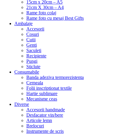
15cm x 20cm – A5
21cm X 30cm – A4
Rame foto colaj
Rame foto cu mesaj Best Gifts
Ambalaje
Accesorii
Cosuri
Cutii
Genti
Saculeti
Recipiente
Pungi
Sticlute
Consumabile
Banda adeziva termorezistenta
Cerneala
Folii inscriptionat textile
Hartie sublimare
Mecanisme ceas
Diverse
Accesorii handmade
Desfacator vin/bere
Articole lemn
Brelocuri
Instrumente de scris