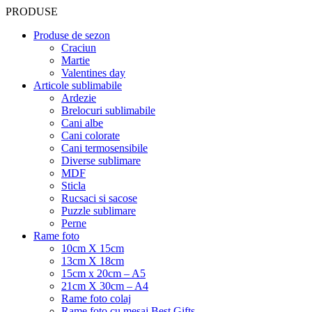
PRODUSE
Produse de sezon
Craciun
Martie
Valentines day
Articole sublimabile
Ardezie
Brelocuri sublimabile
Cani albe
Cani colorate
Cani termosensibile
Diverse sublimare
MDF
Sticla
Rucsaci si sacose
Puzzle sublimare
Perne
Rame foto
10cm X 15cm
13cm X 18cm
15cm x 20cm – A5
21cm X 30cm – A4
Rame foto colaj
Rame foto cu mesaj Best Gifts