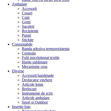
Ambalaje
Accesorii
Cosuri
Cutii
Genti
Saculeti
Recipiente
Pungi
Sticlute
Consumabile
Banda adeziva termorezistenta
Cerneala
Folii inscriptionat textile
Hartie sublimare
Mecanisme ceas
Diverse
Accesorii handmade
Desfacator vin/bere
Articole lemn
Brelocuri
Instrumente de scris
Articole ambalare
Sport si Outdoor
Insertie foto