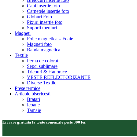
Brelocuri insertie foto
Cani insertie foto
Carnetele insertie foto
Globuri Foto
Pixuri insertie foto
Suporti meniuri
Magneti
Folie magnetica – Foaie
Magneti foto
Banda magnetica
Textile
Perna de colorat
Sepci sublimare
Tricouri & Hanorace
VESTE REFLECTORIZANTE
Diverse Textile
Prese termice
Articole bisericesti
Bratari
Icoane
Tamaie
Livrare gratuită la toate comenzile peste 300 lei.