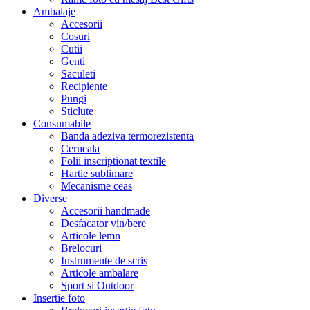
Ambalaje
Accesorii
Cosuri
Cutii
Genti
Saculeti
Recipiente
Pungi
Sticlute
Consumabile
Banda adeziva termorezistenta
Cerneala
Folii inscriptionat textile
Hartie sublimare
Mecanisme ceas
Diverse
Accesorii handmade
Desfacator vin/bere
Articole lemn
Brelocuri
Instrumente de scris
Articole ambalare
Sport si Outdoor
Insertie foto