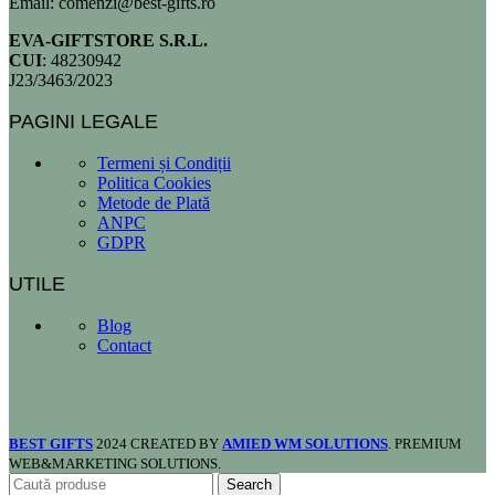
Email: comenzi@best-gifts.ro
EVA-GIFTSTORE S.R.L.
CUI
: 48230942
J23/3463/2023
PAGINI LEGALE
Termeni și Condiții
Politica Cookies
Metode de Plată
ANPC
GDPR
UTILE
Blog
Contact
BEST GIFTS
2024 CREATED BY
AMIED WM SOLUTIONS
. PREMIUM
WEB&MARKETING SOLUTIONS.
Search