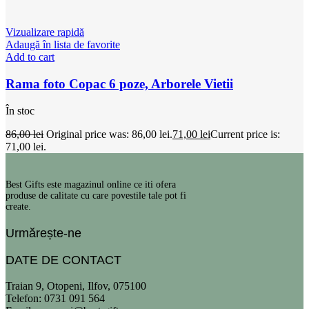
Vizualizare rapidă
Adaugă în lista de favorite
Add to cart
Rama foto Copac 6 poze, Arborele Vietii
În stoc
86,00
lei
Original price was: 86,00 lei.
71,00
lei
Current price is:
71,00 lei.
Best Gifts este magazinul online ce iti ofera
produse de calitate cu care povestile tale pot fi
create.
Urmărește-ne
DATE DE CONTACT
Traian 9, Otopeni, Ilfov, 075100
Telefon: 0731 091 564