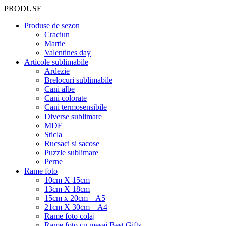
PRODUSE
Produse de sezon
Craciun
Martie
Valentines day
Articole sublimabile
Ardezie
Brelocuri sublimabile
Cani albe
Cani colorate
Cani termosensibile
Diverse sublimare
MDF
Sticla
Rucsaci si sacose
Puzzle sublimare
Perne
Rame foto
10cm X 15cm
13cm X 18cm
15cm x 20cm – A5
21cm X 30cm – A4
Rame foto colaj
Rame foto cu mesaj Best Gifts