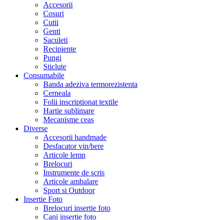
Accesorii
Cosuri
Cutii
Genti
Saculeti
Recipiente
Pungi
Sticlute
Consumabile
Banda adeziva termorezistenta
Cerneala
Folii inscriptionat textile
Hartie sublimare
Mecanisme ceas
Diverse
Accesorii handmade
Desfacator vin/bere
Articole lemn
Brelocuri
Instrumente de scris
Articole ambalare
Sport si Outdoor
Insertie Foto
Brelocuri insertie foto
Cani insertie foto