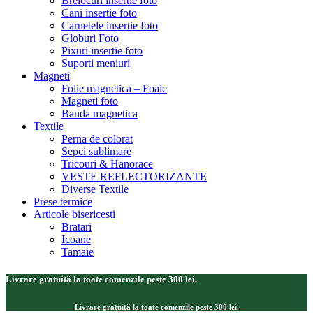
Brelocuri insertie foto
Cani insertie foto
Carnetele insertie foto
Globuri Foto
Pixuri insertie foto
Suporti meniuri
Magneti
Folie magnetica – Foaie
Magneti foto
Banda magnetica
Textile
Perna de colorat
Sepci sublimare
Tricouri & Hanorace
VESTE REFLECTORIZANTE
Diverse Textile
Prese termice
Articole bisericesti
Bratari
Icoane
Tamaie
Livrare gratuită la toate comenzile peste 300 lei.
Livrare gratuită la toate comenzile peste 300 lei.