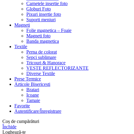
Carnetele insertie foto
Globuri Foto
Pixuri insertie foto
Suporti meniuri
Magneti
Folie magnetica – Foaie
Magneti foto
Banda magnetica
Textile
Perna de colorat
Sepci sublimare
Tricouri & Hanorace
VESTE REFLECTORIZANTE
Diverse Textile
Prese Termice
Articole Bisericesti
Bratari
Icoane
Tamaie
Favorite
Autentificare/Înregistrare
Coș de cumpărături
Închide
Loghează-te