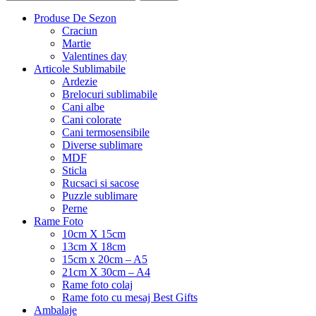
Produse De Sezon
Craciun
Martie
Valentines day
Articole Sublimabile
Ardezie
Brelocuri sublimabile
Cani albe
Cani colorate
Cani termosensibile
Diverse sublimare
MDF
Sticla
Rucsaci si sacose
Puzzle sublimare
Perne
Rame Foto
10cm X 15cm
13cm X 18cm
15cm x 20cm – A5
21cm X 30cm – A4
Rame foto colaj
Rame foto cu mesaj Best Gifts
Ambalaje