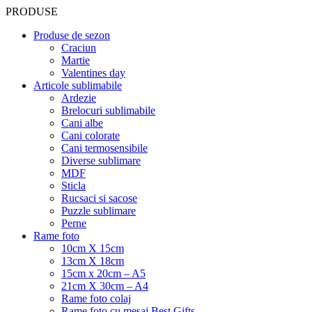
PRODUSE
Produse de sezon
Craciun
Martie
Valentines day
Articole sublimabile
Ardezie
Brelocuri sublimabile
Cani albe
Cani colorate
Cani termosensibile
Diverse sublimare
MDF
Sticla
Rucsaci si sacose
Puzzle sublimare
Perne
Rame foto
10cm X 15cm
13cm X 18cm
15cm x 20cm – A5
21cm X 30cm – A4
Rame foto colaj
Rame foto cu mesaj Best Gifts