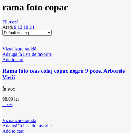
rama foto copac
Filtrează
Arată
9
12
18
24
Vizualizare rapidă
Adaugă în lista de favorite
Add to cart
Rama foto ceas colaj copac negru 9 poze, Arborele
Vietii
În stoc
98,00
lei
-17%
Vizualizare rapidă
Adaugă în lista de favorite
Add to cart