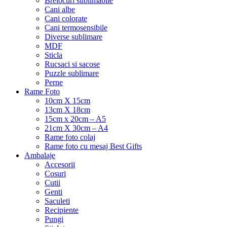
Brelocuri sublimabile
Cani albe
Cani colorate
Cani termosensibile
Diverse sublimare
MDF
Sticla
Rucsaci si sacose
Puzzle sublimare
Perne
Rame Foto
10cm X 15cm
13cm X 18cm
15cm x 20cm – A5
21cm X 30cm – A4
Rame foto colaj
Rame foto cu mesaj Best Gifts
Ambalaje
Accesorii
Cosuri
Cutii
Genti
Saculeti
Recipiente
Pungi