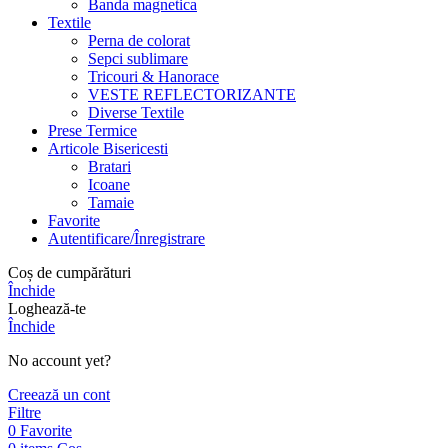
Banda magnetica
Textile
Perna de colorat
Sepci sublimare
Tricouri & Hanorace
VESTE REFLECTORIZANTE
Diverse Textile
Prese Termice
Articole Bisericesti
Bratari
Icoane
Tamaie
Favorite
Autentificare/Înregistrare
Coș de cumpărături
Închide
Loghează-te
Închide
No account yet?
Creează un cont
Filtre
0
Favorite