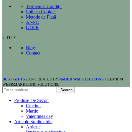
Termeni și Condiții
Politica Cookies
Metode de Plată
ANPC
GDPR
UTILE
Blog
Contact
BEST GIFTS
2024 CREATED BY
AMIED WM SOLUTIONS
. PREMIUM
WEB&MARKETING SOLUTIONS.
Search
Produse De Sezon
Craciun
Martie
Valentines day
Articole Sublimabile
Ardezie