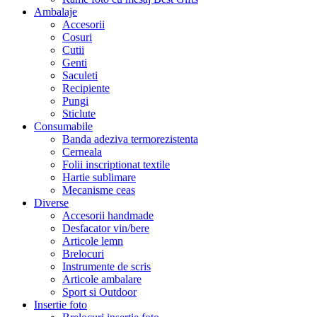
Ambalaje
Accesorii
Cosuri
Cutii
Genti
Saculeti
Recipiente
Pungi
Sticlute
Consumabile
Banda adeziva termorezistenta
Cerneala
Folii inscriptionat textile
Hartie sublimare
Mecanisme ceas
Diverse
Accesorii handmade
Desfacator vin/bere
Articole lemn
Brelocuri
Instrumente de scris
Articole ambalare
Sport si Outdoor
Insertie foto