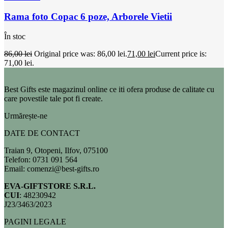
Rama foto Copac 6 poze, Arborele Vietii
În stoc
86,00
lei
Original price was: 86,00 lei.
71,00
lei
Current price is:
71,00 lei.
Best Gifts este magazinul online ce iti ofera produse de calitate cu
care povestile tale pot fi create.
Urmărește-ne
DATE DE CONTACT
Traian 9, Otopeni, Ilfov, 075100
Telefon: 0731 091 564
Email: comenzi@best-gifts.ro
EVA-GIFTSTORE S.R.L.
CUI
: 48230942
J23/3463/2023
PAGINI LEGALE