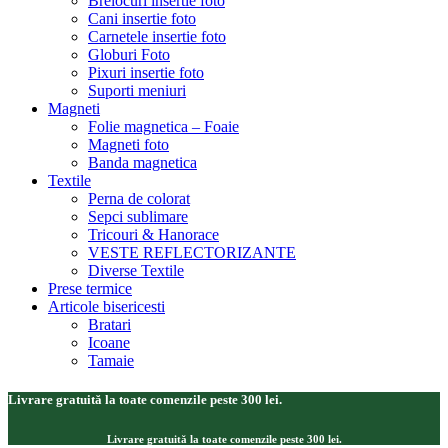
Brelocuri insertie foto
Cani insertie foto
Carnetele insertie foto
Globuri Foto
Pixuri insertie foto
Suporti meniuri
Magneti
Folie magnetica – Foaie
Magneti foto
Banda magnetica
Textile
Perna de colorat
Sepci sublimare
Tricouri & Hanorace
VESTE REFLECTORIZANTE
Diverse Textile
Prese termice
Articole bisericesti
Bratari
Icoane
Tamaie
Livrare gratuită la toate comenzile peste 300 lei.
Livrare gratuită la toate comenzile peste 300 lei.