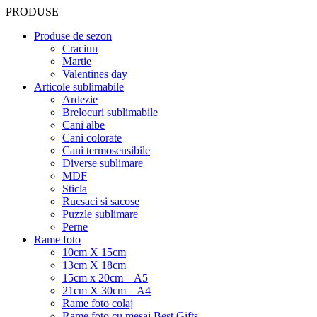
PRODUSE
Produse de sezon
Craciun
Martie
Valentines day
Articole sublimabile
Ardezie
Brelocuri sublimabile
Cani albe
Cani colorate
Cani termosensibile
Diverse sublimare
MDF
Sticla
Rucsaci si sacose
Puzzle sublimare
Perne
Rame foto
10cm X 15cm
13cm X 18cm
15cm x 20cm – A5
21cm X 30cm – A4
Rame foto colaj
Rame foto cu mesaj Best Gifts