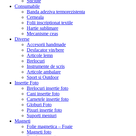
Sticlute
Consumabile
Banda adeziva termorezistenta
Cerneala
Folii inscriptionat textile
Hartie sublimare
Mecanisme ceas
Diverse
Accesorii handmade
Desfacator vin/bere
Articole lemn
Brelocuri
Instrumente de scris
Articole ambalare
Sport si Outdoor
Insertie Foto
Brelocuri insertie foto
Cani insertie foto
Carnetele insertie foto
Globuri Foto
Pixuri insertie foto
Suporti meniuri
Magneti
Folie magnetica – Foaie
Magneti foto