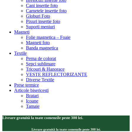
Brelocuri insertie foto
Cani insertie foto
Carnetele insertie foto
Globuri Foto
Pixuri insertie foto
Suporti meniuri
Magneti
Folie magnetica – Foaie
Magneti foto
Banda magnetica
Textile
Perna de colorat
Sepci sublimare
Tricouri & Hanorace
VESTE REFLECTORIZANTE
Diverse Textile
Prese termice
Articole bisericesti
Bratari
Icoane
Tamaie
Livrare gratuită la toate comenzile peste 300 lei.
Livrare gratuită la toate comenzile peste 300 lei.