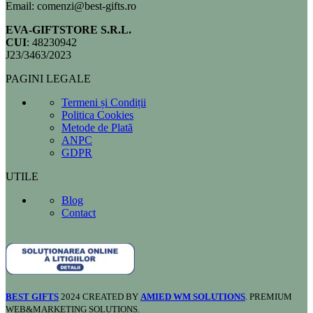
Email: comenzi@best-gifts.ro
EVA-GIFTSTORE S.R.L.
CUI
: 48230942
J23/3463/2023
PAGINI LEGALE
Termeni și Condiții
Politica Cookies
Metode de Plată
ANPC
GDPR
UTILE
Blog
Contact
BEST GIFTS
2024 CREATED BY
AMIED WM SOLUTIONS
. PREMIUM
WEB&MARKETING SOLUTIONS.