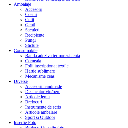
Ambalaje
Accesorii
Cosuri
Cutii
Genti
Saculeti
Recipiente
Pungi
Sticlute
Consumabile
Banda adeziva termorezistenta
Cerneala
Folii inscriptionat textile
Hartie sublimare
Mecanisme ceas
Diverse
Accesorii handmade
Desfacator vin/bere
Articole lemn
Brelocuri
Instrumente de scris
Articole ambalare
Sport si Outdoor
Insertie Foto
Brelocuri insertie foto