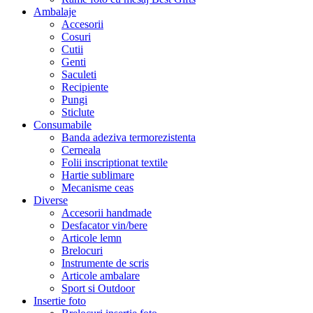
Ambalaje
Accesorii
Cosuri
Cutii
Genti
Saculeti
Recipiente
Pungi
Sticlute
Consumabile
Banda adeziva termorezistenta
Cerneala
Folii inscriptionat textile
Hartie sublimare
Mecanisme ceas
Diverse
Accesorii handmade
Desfacator vin/bere
Articole lemn
Brelocuri
Instrumente de scris
Articole ambalare
Sport si Outdoor
Insertie foto