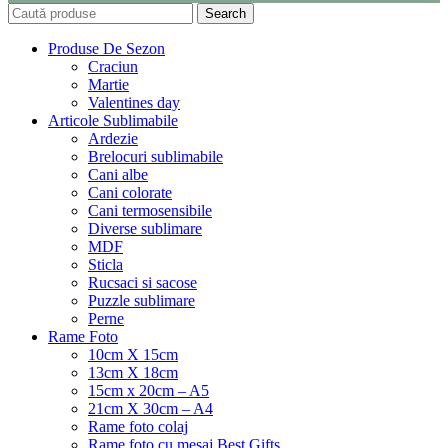
Search
Produse De Sezon
Craciun
Martie
Valentines day
Articole Sublimabile
Ardezie
Brelocuri sublimabile
Cani albe
Cani colorate
Cani termosensibile
Diverse sublimare
MDF
Sticla
Rucsaci si sacose
Puzzle sublimare
Perne
Rame Foto
10cm X 15cm
13cm X 18cm
15cm x 20cm – A5
21cm X 30cm – A4
Rame foto colaj
Rame foto cu mesaj Best Gifts