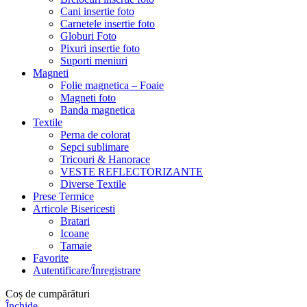
Cani insertie foto
Carnetele insertie foto
Globuri Foto
Pixuri insertie foto
Suporti meniuri
Magneti
Folie magnetica – Foaie
Magneti foto
Banda magnetica
Textile
Perna de colorat
Sepci sublimare
Tricouri & Hanorace
VESTE REFLECTORIZANTE
Diverse Textile
Prese Termice
Articole Bisericesti
Bratari
Icoane
Tamaie
Favorite
Autentificare/Înregistrare
Coș de cumpărături
Închide