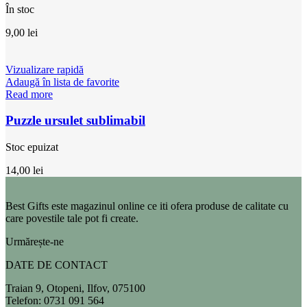
În stoc
9,00
lei
Vizualizare rapidă
Adaugă în lista de favorite
Read more
Puzzle ursulet sublimabil
Stoc epuizat
14,00
lei
Best Gifts este magazinul online ce iti ofera produse de calitate cu
care povestile tale pot fi create.
Urmărește-ne
DATE DE CONTACT
Traian 9, Otopeni, Ilfov, 075100
Telefon: 0731 091 564