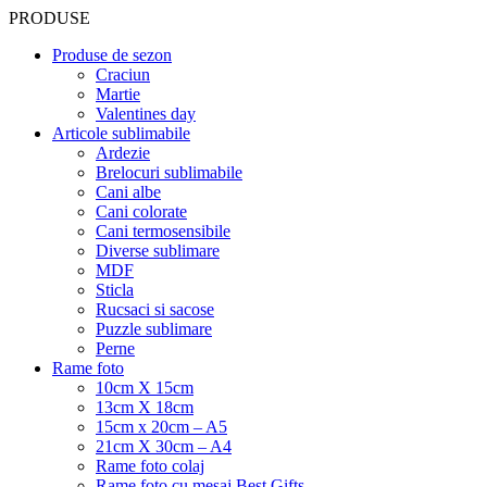
PRODUSE
Produse de sezon
Craciun
Martie
Valentines day
Articole sublimabile
Ardezie
Brelocuri sublimabile
Cani albe
Cani colorate
Cani termosensibile
Diverse sublimare
MDF
Sticla
Rucsaci si sacose
Puzzle sublimare
Perne
Rame foto
10cm X 15cm
13cm X 18cm
15cm x 20cm – A5
21cm X 30cm – A4
Rame foto colaj
Rame foto cu mesaj Best Gifts