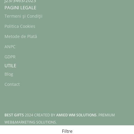
J23/3463/2023
PAGINI LEGALE
Termeni și Condiții
Politica Cookies
Metode de Plată
ANPC
GDPR
UTILE
Blog
Contact
BEST GIFTS
2024 CREATED BY
AMIED WM SOLUTIONS
. PREMIUM
WEB&MARKETING SOLUTIONS.
Filtre