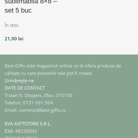
sublimabila 8×8 –
set 5 buc
În stoc
21,00
lei
Best Gifts este magazinul online ce iti ofera produse de
calitate cu care povestile tale pot fi create.
Urmărește-ne
DATE DE CONTACT
Traian 9, Otopeni, Ilfov, 075100
Telefon: 0731 091 564
Email: comenzi@best-gifts.ro
EVA-GIFTSTORE S.R.L.
CUI
: 48230942