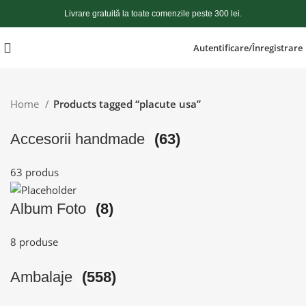
Livrare gratuită la toate comenzile peste 300 lei.
Autentificare/Înregistrare
Home
Products tagged “placute usa”
Accesorii handmade
(63)
63 produs
Album Foto
(8)
8 produse
Ambalaje
(558)