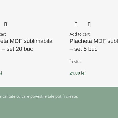
cart
Add to cart
eta MDF sublimabila
Placheta MDF subl
 – set 20 buc
– set 5 buc
În stoc
ei
21,00
lei
calitate cu care povestile tale pot fi create.