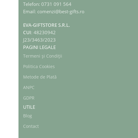
Telefon: 0731 091 564
Email: comenzi@best-gifts.ro
EVA-GIFTSTORE S.R.L.
CUI
: 48230942
J23/3463/2023
PAGINI LEGALE
Termeni și Condiții
Politica Cookies
Metode de Plată
ANPC
GDPR
UTILE
Blog
Contact