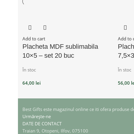
Add to cart
Add to 
Placheta MDF sublimabila
Plach
10×5 – set 20 buc
7,5×3
În stoc
În stoc
64,00
lei
56,00
l
Best Gifts este magazinul online ce iti ofera produse de 
Urmărește-ne
DATE DE CONTACT
Traian 9, Otopeni, Ilfov, 075100