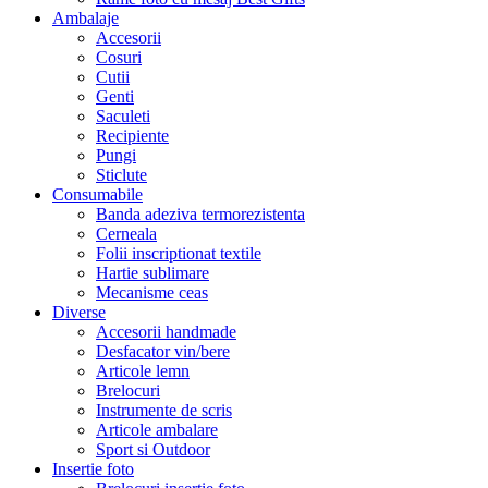
Ambalaje
Accesorii
Cosuri
Cutii
Genti
Saculeti
Recipiente
Pungi
Sticlute
Consumabile
Banda adeziva termorezistenta
Cerneala
Folii inscriptionat textile
Hartie sublimare
Mecanisme ceas
Diverse
Accesorii handmade
Desfacator vin/bere
Articole lemn
Brelocuri
Instrumente de scris
Articole ambalare
Sport si Outdoor
Insertie foto