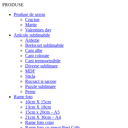
PRODUSE
Produse de sezon
Craciun
Martie
Valentines day
Articole sublimabile
Ardezie
Brelocuri sublimabile
Cani albe
Cani colorate
Cani termosensibile
Diverse sublimare
MDF
Sticla
Rucsaci si sacose
Puzzle sublimare
Perne
Rame foto
10cm X 15cm
13cm X 18cm
15cm x 20cm – A5
21cm X 30cm – A4
Rame foto colaj
Rame foto cu mesaj Best Gifts