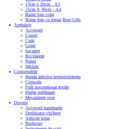
15cm x 20cm – A5
21cm X 30cm – A4
Rame foto colaj
Rame foto cu mesaj Best Gifts
Ambalaje
Accesorii
Cosuri
Cutii
Genti
Saculeti
Recipiente
Pungi
Sticlute
Consumabile
Banda adeziva termorezistenta
Cerneala
Folii inscriptionat textile
Hartie sublimare
Mecanisme ceas
Diverse
Accesorii handmade
Desfacator vin/bere
Articole lemn
Brelocuri
Instrumente de scris