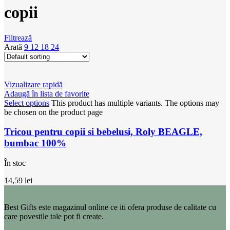
copii
Filtrează
Arată
9
12
18
24
Vizualizare rapidă
Adaugă în lista de favorite
Select options
This product has multiple variants. The options may
be chosen on the product page
Tricou pentru copii si bebelusi, Roly BEAGLE,
bumbac 100%
În stoc
14,59
lei
Best Gifts este magazinul online ce iti ofera produse de calitate cu
care povestile tale pot fi create.