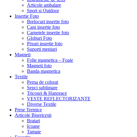
Articole ambalare
Sport si Outdoor
Insertie Foto
Brelocuri insertie foto
Cani insertie foto
Carnetele insertie foto
Globuri Foto
Pixuri insertie foto
Suporti meniuri
Magneti
Folie magnetica – Foaie
Magneti foto
Banda magnetica
Textile
Perna de colorat
Sepci sublimare
Tricouri & Hanorace
VESTE REFLECTORIZANTE
Diverse Textile
Prese Termice
Articole Bisericesti
Bratari
Icoane
Tamaie