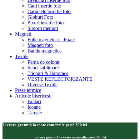
Brelocuri insertie foto
Cani insertie foto
Carnetele insertie foto
Globuri Foto
Pixuri insertie foto
Suporti meniuri
Magneti
Folie magnetica – Foaie
Magneti foto
Banda magnetica
Textile
Perna de colorat
Sepci sublimare
Tricouri & Hanorace
VESTE REFLECTORIZANTE
Diverse Textile
Prese termice
Articole bisericesti
Bratari
Icoane
Tamaie
Livrare gratuită la toate comenzile peste 300 lei.
Livrare gratuită la toate comenzile peste 300 lei.