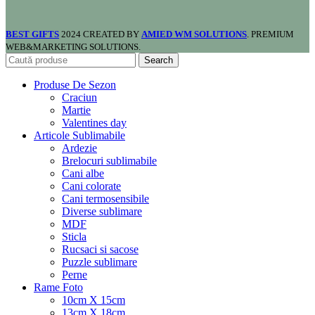
BEST GIFTS
2024 CREATED BY
AMIED WM SOLUTIONS
. PREMIUM
WEB&MARKETING SOLUTIONS.
Search
Produse De Sezon
Craciun
Martie
Valentines day
Articole Sublimabile
Ardezie
Brelocuri sublimabile
Cani albe
Cani colorate
Cani termosensibile
Diverse sublimare
MDF
Sticla
Rucsaci si sacose
Puzzle sublimare
Perne
Rame Foto
10cm X 15cm
13cm X 18cm