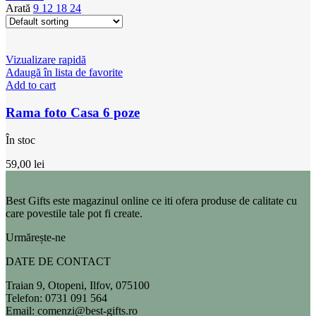
Arată
9
12
18
24
Vizualizare rapidă
Adaugă în lista de favorite
Add to cart
Rama foto Casa 6 poze
În stoc
59,00
lei
Best Gifts este magazinul online ce iti ofera produse de calitate cu
care povestile tale pot fi create.
Urmărește-ne
DATE DE CONTACT
Traian 9, Otopeni, Ilfov, 075100
Telefon: 0731 091 564
Email: comenzi@best-gifts.ro