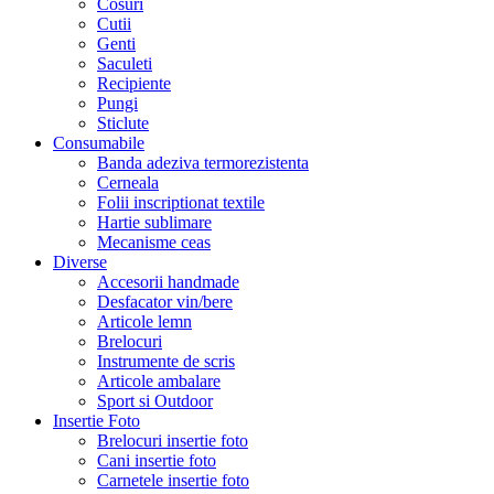
Cosuri
Cutii
Genti
Saculeti
Recipiente
Pungi
Sticlute
Consumabile
Banda adeziva termorezistenta
Cerneala
Folii inscriptionat textile
Hartie sublimare
Mecanisme ceas
Diverse
Accesorii handmade
Desfacator vin/bere
Articole lemn
Brelocuri
Instrumente de scris
Articole ambalare
Sport si Outdoor
Insertie Foto
Brelocuri insertie foto
Cani insertie foto
Carnetele insertie foto