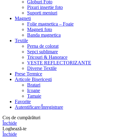
Globuri Foto
Pixuri insertie foto
Suporti meniuri
Magneti
Folie magnetica – Foaie
Magneti foto
Banda magnetica
Textile
Perna de colorat
Sepci sublimare
Tricouri & Hanorace
VESTE REFLECTORIZANTE
Diverse Textile
Prese Termice
Articole Bisericesti
Bratari
Icoane
Tamaie
Favorite
Autentificare/Înregistrare
Coș de cumpărături
Închide
Loghează-te
Închide