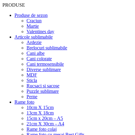
PRODUSE
Produse de sezon
Craciun
Martie
Valentines day
Articole sublimabile
Ardezie
Brelocuri sublimabile
Cani albe
Cani colorate
Cani termosensibile
Diverse sublimare
MDF
Sticla
Rucsaci si sacose
Puzzle sublimare
Perne
Rame foto
10cm X 15cm
13cm X 18cm
15cm x 20cm – A5
21cm X 30cm – A4
Rame foto colaj
Rame foto cu mesaj Best Gifts