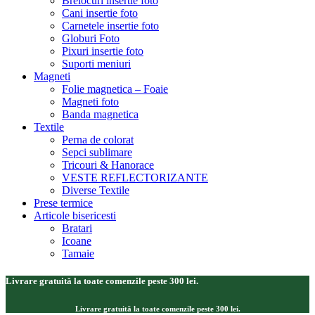
Brelocuri insertie foto
Cani insertie foto
Carnetele insertie foto
Globuri Foto
Pixuri insertie foto
Suporti meniuri
Magneti
Folie magnetica – Foaie
Magneti foto
Banda magnetica
Textile
Perna de colorat
Sepci sublimare
Tricouri & Hanorace
VESTE REFLECTORIZANTE
Diverse Textile
Prese termice
Articole bisericesti
Bratari
Icoane
Tamaie
Livrare gratuită la toate comenzile peste 300 lei.
Livrare gratuită la toate comenzile peste 300 lei.