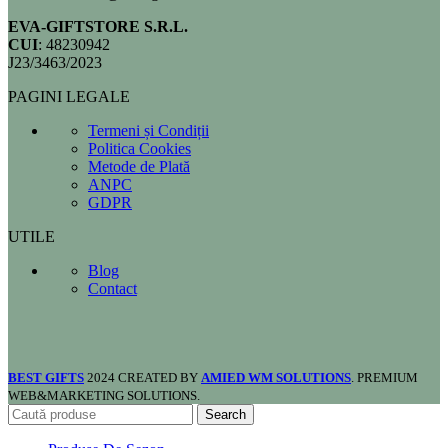
EVA-GIFTSTORE S.R.L.
CUI
: 48230942
J23/3463/2023
PAGINI LEGALE
Termeni și Condiții
Politica Cookies
Metode de Plată
ANPC
GDPR
UTILE
Blog
Contact
BEST GIFTS
2024 CREATED BY
AMIED WM SOLUTIONS
. PREMIUM
WEB&MARKETING SOLUTIONS.
Search