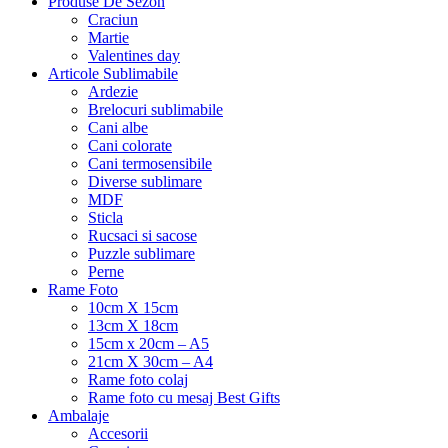
Produse De Sezon
Craciun
Martie
Valentines day
Articole Sublimabile
Ardezie
Brelocuri sublimabile
Cani albe
Cani colorate
Cani termosensibile
Diverse sublimare
MDF
Sticla
Rucsaci si sacose
Puzzle sublimare
Perne
Rame Foto
10cm X 15cm
13cm X 18cm
15cm x 20cm – A5
21cm X 30cm – A4
Rame foto colaj
Rame foto cu mesaj Best Gifts
Ambalaje
Accesorii