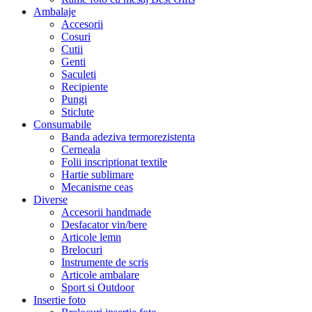
Ambalaje
Accesorii
Cosuri
Cutii
Genti
Saculeti
Recipiente
Pungi
Sticlute
Consumabile
Banda adeziva termorezistenta
Cerneala
Folii inscriptionat textile
Hartie sublimare
Mecanisme ceas
Diverse
Accesorii handmade
Desfacator vin/bere
Articole lemn
Brelocuri
Instrumente de scris
Articole ambalare
Sport si Outdoor
Insertie foto