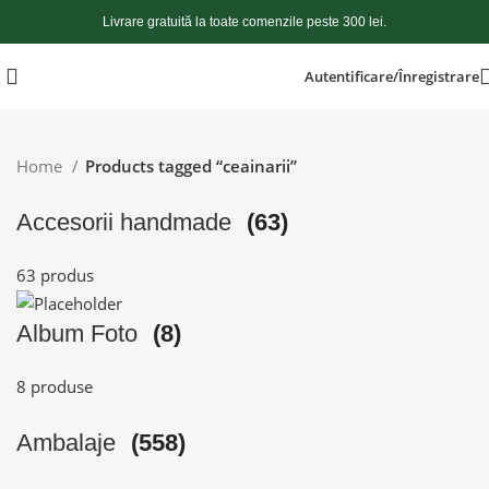
Livrare gratuită la toate comenzile peste 300 lei.
Autentificare/Înregistrare
Home
Products tagged “ceainarii”
Accesorii handmade
(63)
63 produs
Album Foto
(8)
8 produse
Ambalaje
(558)