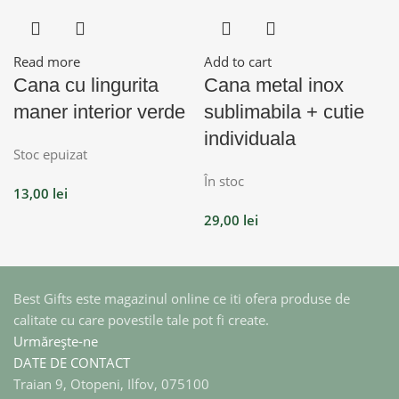
Read more
Add to cart
Cana cu lingurita
Cana metal inox
maner interior verde
sublimabila + cutie
individuala
Stoc epuizat
În stoc
13,00
lei
29,00
lei
Best Gifts este magazinul online ce iti ofera produse de
calitate cu care povestile tale pot fi create.
Urmărește-ne
DATE DE CONTACT
Traian 9, Otopeni, Ilfov, 075100