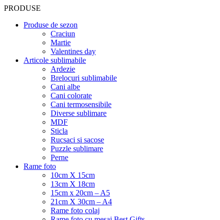
PRODUSE
Produse de sezon
Craciun
Martie
Valentines day
Articole sublimabile
Ardezie
Brelocuri sublimabile
Cani albe
Cani colorate
Cani termosensibile
Diverse sublimare
MDF
Sticla
Rucsaci si sacose
Puzzle sublimare
Perne
Rame foto
10cm X 15cm
13cm X 18cm
15cm x 20cm – A5
21cm X 30cm – A4
Rame foto colaj
Rame foto cu mesaj Best Gifts