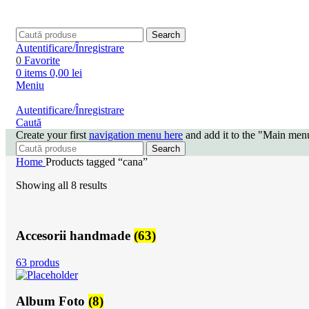
Search
Autentificare/Înregistrare
0
Favorite
0
items
0,00
lei
Meniu
Autentificare/Înregistrare
Caută
Create your first
navigation menu here
and add it to the "Main menu
Search
Home
Products tagged “cana”
Showing all 8 results
Accesorii handmade
(63)
63 produs
Album Foto
(8)