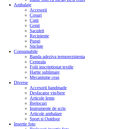
Ambalaje
Accesorii
Cosuri
Cutii
Genti
Saculeti
Recipiente
Pungi
Sticlute
Consumabile
Banda adeziva termorezistenta
Cerneala
Folii inscriptionat textile
Hartie sublimare
Mecanisme ceas
Diverse
Accesorii handmade
Desfacator vin/bere
Articole lemn
Brelocuri
Instrumente de scris
Articole ambalare
Sport si Outdoor
Insertie foto