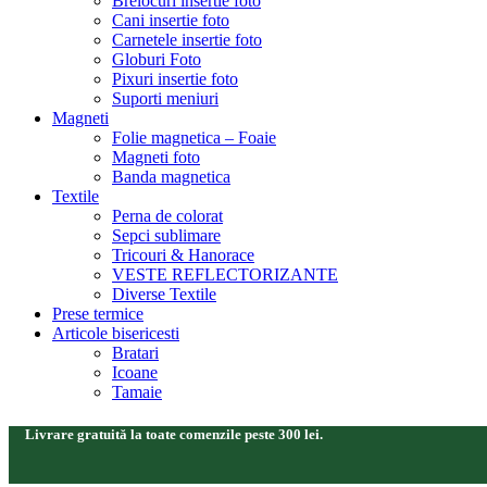
Brelocuri insertie foto
Cani insertie foto
Carnetele insertie foto
Globuri Foto
Pixuri insertie foto
Suporti meniuri
Magneti
Folie magnetica – Foaie
Magneti foto
Banda magnetica
Textile
Perna de colorat
Sepci sublimare
Tricouri & Hanorace
VESTE REFLECTORIZANTE
Diverse Textile
Prese termice
Articole bisericesti
Bratari
Icoane
Tamaie
Livrare gratuită la toate comenzile peste 300 lei.