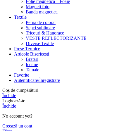
Folie magnetica – Foaie
Magneti foto
Banda magnetica
Textile
Perna de colorat
Sepci sublimare
Tricouri & Hanorace
VESTE REFLECTORIZANTE
Diverse Textile
Prese Termice
Articole Bisericesti
Bratari
Icoane
Tamaie
Favorite
Autentificare/Înregistrare
Coș de cumpărături
Închide
Loghează-te
Închide
No account yet?
Creează un cont