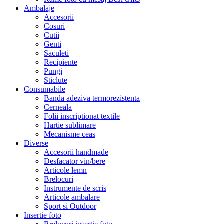
Ambalaje
Accesorii
Cosuri
Cutii
Genti
Saculeti
Recipiente
Pungi
Sticlute
Consumabile
Banda adeziva termorezistenta
Cerneala
Folii inscriptionat textile
Hartie sublimare
Mecanisme ceas
Diverse
Accesorii handmade
Desfacator vin/bere
Articole lemn
Brelocuri
Instrumente de scris
Articole ambalare
Sport si Outdoor
Insertie foto