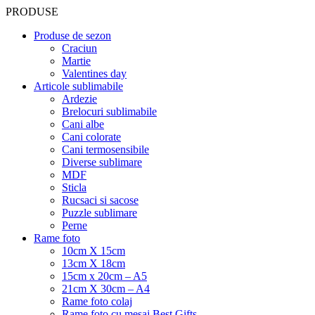
PRODUSE
Produse de sezon
Craciun
Martie
Valentines day
Articole sublimabile
Ardezie
Brelocuri sublimabile
Cani albe
Cani colorate
Cani termosensibile
Diverse sublimare
MDF
Sticla
Rucsaci si sacose
Puzzle sublimare
Perne
Rame foto
10cm X 15cm
13cm X 18cm
15cm x 20cm – A5
21cm X 30cm – A4
Rame foto colaj
Rame foto cu mesaj Best Gifts