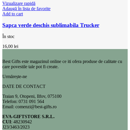
Vizualizare rapidă
Adaugă în lista de favorite
Add to cart
Sapca verde deschis sublimabila Trucker
În stoc
16,00
lei
Best Gifts este magazinul online ce iti ofera produse de calitate cu
care povestile tale pot fi create.
Urmărește-ne
DATE DE CONTACT
Traian 9, Otopeni, Ilfov, 075100
Telefon: 0731 091 564
Email: comenzi@best-gifts.ro
EVA-GIFTSTORE S.R.L.
CUI
: 48230942
J23/3463/2023