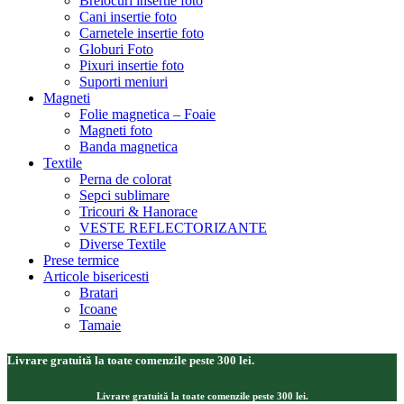
Brelocuri insertie foto
Cani insertie foto
Carnetele insertie foto
Globuri Foto
Pixuri insertie foto
Suporti meniuri
Magneti
Folie magnetica – Foaie
Magneti foto
Banda magnetica
Textile
Perna de colorat
Sepci sublimare
Tricouri & Hanorace
VESTE REFLECTORIZANTE
Diverse Textile
Prese termice
Articole bisericesti
Bratari
Icoane
Tamaie
Livrare gratuită la toate comenzile peste 300 lei.
Livrare gratuită la toate comenzile peste 300 lei.