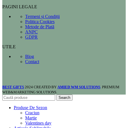
PAGINI LEGALE
Termeni și Condiții
Politica Cookies
Metode de Plată
ANPC
GDPR
UTILE
Blog
Contact
BEST GIFTS
2024 CREATED BY
AMIED WM SOLUTIONS
. PREMIUM
WEB&MARKETING SOLUTIONS.
Search
Produse De Sezon
Craciun
Martie
Valentines day