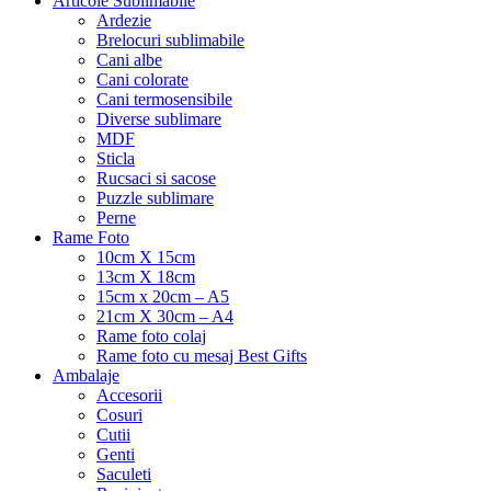
Articole Sublimabile
Ardezie
Brelocuri sublimabile
Cani albe
Cani colorate
Cani termosensibile
Diverse sublimare
MDF
Sticla
Rucsaci si sacose
Puzzle sublimare
Perne
Rame Foto
10cm X 15cm
13cm X 18cm
15cm x 20cm – A5
21cm X 30cm – A4
Rame foto colaj
Rame foto cu mesaj Best Gifts
Ambalaje
Accesorii
Cosuri
Cutii
Genti
Saculeti