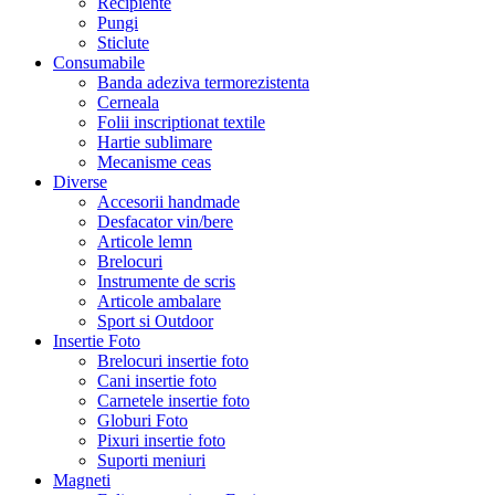
Recipiente
Pungi
Sticlute
Consumabile
Banda adeziva termorezistenta
Cerneala
Folii inscriptionat textile
Hartie sublimare
Mecanisme ceas
Diverse
Accesorii handmade
Desfacator vin/bere
Articole lemn
Brelocuri
Instrumente de scris
Articole ambalare
Sport si Outdoor
Insertie Foto
Brelocuri insertie foto
Cani insertie foto
Carnetele insertie foto
Globuri Foto
Pixuri insertie foto
Suporti meniuri
Magneti