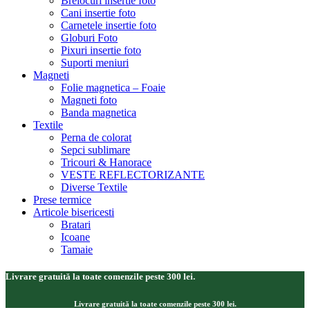
Brelocuri insertie foto
Cani insertie foto
Carnetele insertie foto
Globuri Foto
Pixuri insertie foto
Suporti meniuri
Magneti
Folie magnetica – Foaie
Magneti foto
Banda magnetica
Textile
Perna de colorat
Sepci sublimare
Tricouri & Hanorace
VESTE REFLECTORIZANTE
Diverse Textile
Prese termice
Articole bisericesti
Bratari
Icoane
Tamaie
Livrare gratuită la toate comenzile peste 300 lei.
Livrare gratuită la toate comenzile peste 300 lei.