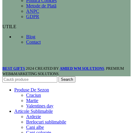
Politica Cookies
Metode de Plată
ANPC
GDPR
UTILE
Blog
Contact
BEST GIFTS
2024 CREATED BY
AMIED WM SOLUTIONS
. PREMIUM
WEB&MARKETING SOLUTIONS.
Search
Produse De Sezon
Craciun
Martie
Valentines day
Articole Sublimabile
Ardezie
Brelocuri sublimabile
Cani albe
Cani colorate