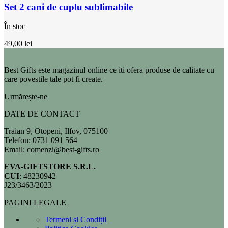
Set 2 cani de cuplu sublimabile
În stoc
49,00
lei
Best Gifts este magazinul online ce iti ofera produse de calitate cu
care povestile tale pot fi create.
Urmărește-ne
DATE DE CONTACT
Traian 9, Otopeni, Ilfov, 075100
Telefon: 0731 091 564
Email: comenzi@best-gifts.ro
EVA-GIFTSTORE S.R.L.
CUI
: 48230942
J23/3463/2023
PAGINI LEGALE
Termeni și Condiții