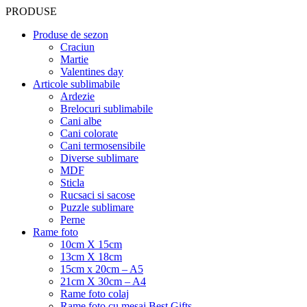
PRODUSE
Produse de sezon
Craciun
Martie
Valentines day
Articole sublimabile
Ardezie
Brelocuri sublimabile
Cani albe
Cani colorate
Cani termosensibile
Diverse sublimare
MDF
Sticla
Rucsaci si sacose
Puzzle sublimare
Perne
Rame foto
10cm X 15cm
13cm X 18cm
15cm x 20cm – A5
21cm X 30cm – A4
Rame foto colaj
Rame foto cu mesaj Best Gifts