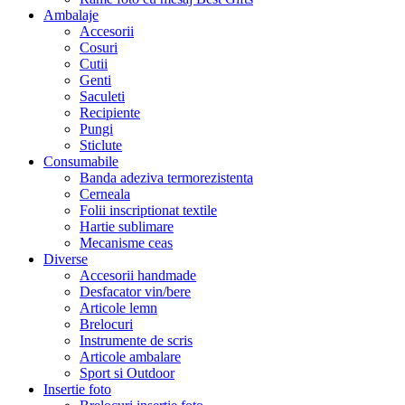
Ambalaje
Accesorii
Cosuri
Cutii
Genti
Saculeti
Recipiente
Pungi
Sticlute
Consumabile
Banda adeziva termorezistenta
Cerneala
Folii inscriptionat textile
Hartie sublimare
Mecanisme ceas
Diverse
Accesorii handmade
Desfacator vin/bere
Articole lemn
Brelocuri
Instrumente de scris
Articole ambalare
Sport si Outdoor
Insertie foto