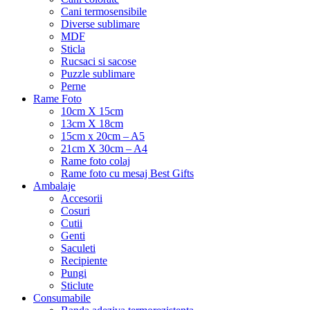
Cani termosensibile
Diverse sublimare
MDF
Sticla
Rucsaci si sacose
Puzzle sublimare
Perne
Rame Foto
10cm X 15cm
13cm X 18cm
15cm x 20cm – A5
21cm X 30cm – A4
Rame foto colaj
Rame foto cu mesaj Best Gifts
Ambalaje
Accesorii
Cosuri
Cutii
Genti
Saculeti
Recipiente
Pungi
Sticlute
Consumabile