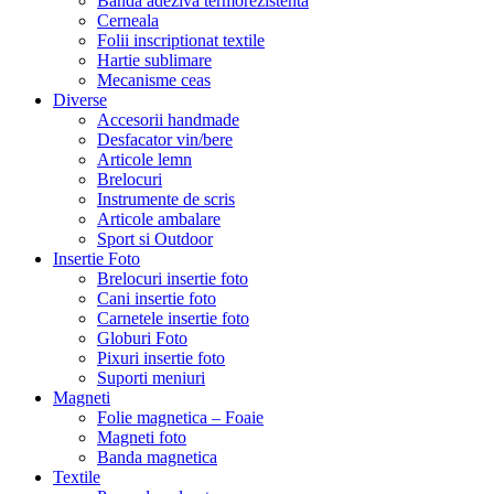
Banda adeziva termorezistenta
Cerneala
Folii inscriptionat textile
Hartie sublimare
Mecanisme ceas
Diverse
Accesorii handmade
Desfacator vin/bere
Articole lemn
Brelocuri
Instrumente de scris
Articole ambalare
Sport si Outdoor
Insertie Foto
Brelocuri insertie foto
Cani insertie foto
Carnetele insertie foto
Globuri Foto
Pixuri insertie foto
Suporti meniuri
Magneti
Folie magnetica – Foaie
Magneti foto
Banda magnetica
Textile