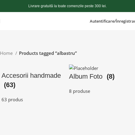
Livrare gratuită la toate comenzile peste 300 lei.
Autentificare/Înregistra
Home
Products tagged “albastru”
Accesorii handmade
Album Foto
(8)
(63)
8 produse
63 produs