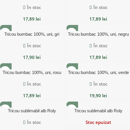
albastru inchis Roly, ATOMIC
Roly, ATOMIC 150
În stoc
În stoc
150
17,89
lei
17,89
lei
Tricou bumbac 100%, uni, gri
Tricou bumbac 100%, uni, negru
Roly, ATOMIC 150
Roly, ATOMIC 150
În stoc
În stoc
17,90
lei
17,89
lei
Tricou bumbac 100%, uni, rosu
Tricou bumbac 100%, uni, verde
Roly, ATOMIC 150
Roly, ATOMIC 150
În stoc
În stoc
17,89
lei
19,90
lei
Tricou sublimabil alb Roly
Tricou sublimabil alb Roly
SUBLIMA Cotton Touch
SUBLIMA Cotton Touch
În stoc
Stoc epuizat