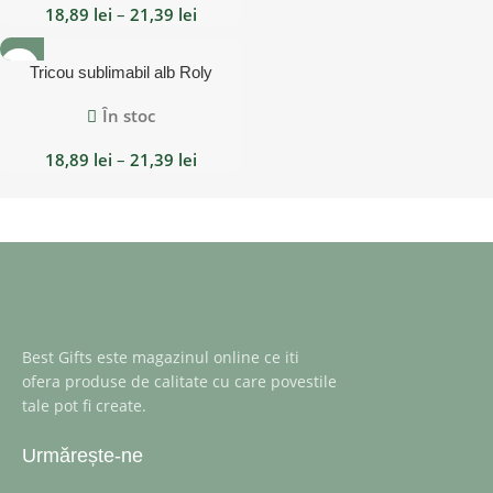
18,89
lei
–
21,39
lei
Tricou sublimabil alb Roly
SUBLIMA Cotton Touch
În stoc
18,89
lei
–
21,39
lei
Best Gifts este magazinul online ce iti
ofera produse de calitate cu care povestile
tale pot fi create.
Urmărește-ne